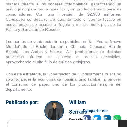
manera directa a los hogares colombianos, garantizando un
precio justo para los campesinos y un producto fresco para los
consumidores. Con una inversión de
$2.500 millones
,
Cundipapa
se desarrollará durante todo el puente festivo en
nueve peajes de acceso a Bogotá y en los municipios de La
Palma y San Juan de Rioseco.
Los puntos de venta estarán disponibles en San Pedro, Nuevo
Mondoñedo, El Roble, Boquerón, Chinauta, Chusacá, Río de
Bogotá, Los Andes y Siberia. Allí, productores de distintas
provincias ofrecen su cosecha a precios accesibles,
aprovechando el alto flujo de turistas y viajeros.
Con esta estrategia, la Gobernación de Cundinamarca busca no
solo fortalecer la economía campesina, sino también promover
el consumo de papa, uno de los productos insignia del
departamento.
Publicado por:
William
Compartir en:
Serrano
Facebook
Twitter
LinkedIn
Wha
Periodista
Search