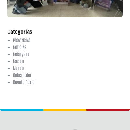
fi
6 a
20
ha
co
Categorias
PROVINCIAS
NOTICIAS
Netanyahu
Nación
Mundo
Gobernador
Bogotá-Región