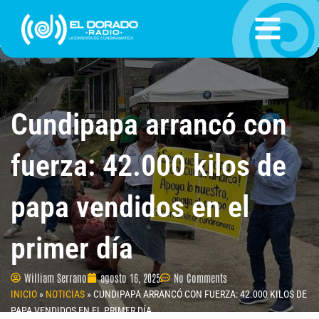
Ir
al
contenido
Cundipapa arrancó con
fuerza: 42.000 kilos de
papa vendidos en el
primer día
William Serrano
agosto 16, 2025
No Comments
INICIO
»
NOTICIAS
»
CUNDIPAPA ARRANCÓ CON FUERZA: 42.000 KILOS DE
PAPA VENDIDOS EN EL PRIMER DÍA