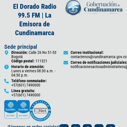
El Dorado Radio
99.5 FM | La
Emisora de
Cundinamarca
Sede principal
Dirección:
Calle 26 No 51-53
Correo institucional:
Bogotá
contactenos@cundinamarca.gov.co
Código postal:
111321
Correo de notificaciones judiciales
Horario de atención:
notificacionesactosadministrativo
Lunes a viernes 08:30 a.m. -
04:30 p.m.
Teléfono conmutador:
+57(601) 7490000
Línea gratuita:
+57(601) 7490000
X
I
F
Y
T
¡Síguenos en redes sociales!