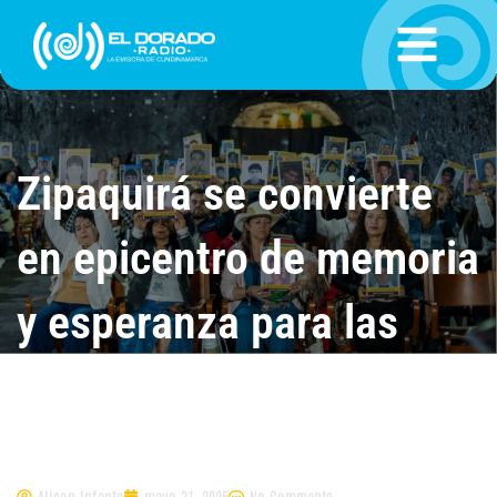
Ir
al
contenido
Zipaquirá se convierte
en epicentro de memoria
y esperanza para las
víctimas de
desaparición
Alison Infante
mayo 31, 2025
No Comments