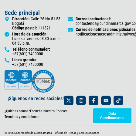
Sede principal
Dirección:
Calle 26 No 51-53
Correo institucional:
Bogotá
contactenos@cundinamarca.gov.co
Código postal:
111321
Correo de notificaciones judiciales
Horario de atención:
notificacionesactosadministrativo
Lunes a viernes 08:30 a.m. -
04:30 p.m.
Teléfono conmutador:
+57(601) 7490000
Línea gratuita:
+57(601) 7490000
X
I
F
Y
T
¡Síguenos en redes sociales!
-
n
a
o
i
t
s
c
u
k
¿Quiénes somos?
Escucha nuestro Podcast
w
t
e
t
t
Data
i
a
b
u
o
Términos y condiciones
Cundinamarca
t
g
o
b
k
t
r
o
e
e
a
k
© 2025 Gobernación de Cundinamarca – Oficina de Prensa y Comunicaciones