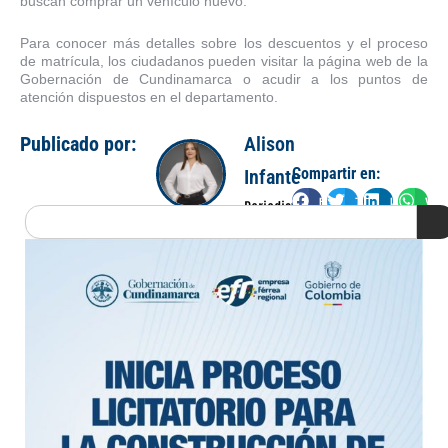
buscan comprar un vehículo nuevo.
Para conocer más detalles sobre los descuentos y el proceso
de matrícula, los ciudadanos pueden visitar la página web de la
Gobernación de Cundinamarca o acudir a los puntos de
atención dispuestos en el departamento.
Publicado por:
Alison
Compartir en:
Infante
Facebook
Twitter
LinkedIn
Wha
Periodista
Search