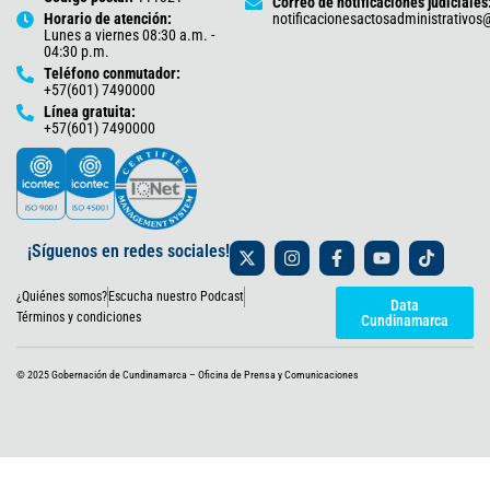
Correo de notificaciones judiciales
Horario de atención:
notificacionesactosadministrativo
Lunes a viernes 08:30 a.m. -
04:30 p.m.
Teléfono conmutador:
+57(601) 7490000
Línea gratuita:
+57(601) 7490000
X
I
F
Y
T
¡Síguenos en redes sociales!
-
n
a
o
i
t
s
c
u
k
¿Quiénes somos?
Escucha nuestro Podcast
w
t
e
t
t
Data
i
a
b
u
o
Términos y condiciones
Cundinamarca
t
g
o
b
k
t
r
o
e
e
a
k
© 2025 Gobernación de Cundinamarca – Oficina de Prensa y Comunicaciones
r
m
-
f