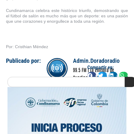
Cundinamarca celebra este histórico triunfo, demostrando que
el fútbol de salón es mucho más que un deporte: es una pasión
que une corazones y enorgullece a toda una región.
Por: Cristhian Méndez
Publicado por:
Admin.Doradoradio
Compartir en:
99.5 FM | La Emisora de
Facebook
Twitter
LinkedIn
Wha
Cundinamarca
Search