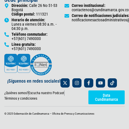
Dirección:
Calle 26 No 51-53
Correo institucional:
Bogotá
contactenos@cundinamarca.gov.co
Código postal:
111321
Correo de notificaciones judiciales
Horario de atención:
notificacionesactosadministrativo
Lunes a viernes 08:30 a.m. -
04:30 p.m.
Teléfono conmutador:
+57(601) 7490000
Línea gratuita:
+57(601) 7490000
X
I
F
Y
T
¡Síguenos en redes sociales!
-
n
a
o
i
t
s
c
u
k
¿Quiénes somos?
Escucha nuestro Podcast
w
t
e
t
t
Data
i
a
b
u
o
Términos y condiciones
Cundinamarca
t
g
o
b
k
t
r
o
e
e
a
k
© 2025 Gobernación de Cundinamarca – Oficina de Prensa y Comunicaciones
r
m
-
f