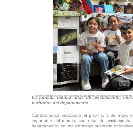
El departamento cuenta con corredores ambientales estratégicos que concentran
La jornada reunirá rutas de avistamiento, inici
territorios del departamento.
Cundinamarca participará el próximo 9 de mayo e
importante del mundo, con rutas de avistamiento 
departamento, en una estrategia orientada a fortalece