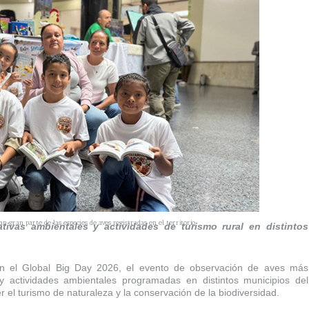
 gran parte de las especies de aves registradas en el territorio.
ativas ambientales y actividades de turismo rural en distintos
n el Global Big Day 2026, el evento de observación de aves más
y actividades ambientales programadas en distintos municipios del
r el turismo de naturaleza y la conservación de la biodiversidad.