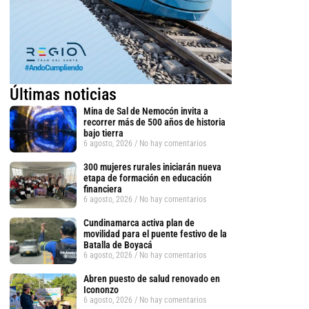
Últimas noticias
Mina de Sal de Nemocón invita a
recorrer más de 500 años de historia
bajo tierra
6 agosto, 2026
No hay comentarios
300 mujeres rurales iniciarán nueva
etapa de formación en educación
financiera
6 agosto, 2026
No hay comentarios
Cundinamarca activa plan de
movilidad para el puente festivo de la
Batalla de Boyacá
6 agosto, 2026
No hay comentarios
Abren puesto de salud renovado en
Icononzo
6 agosto, 2026
No hay comentarios