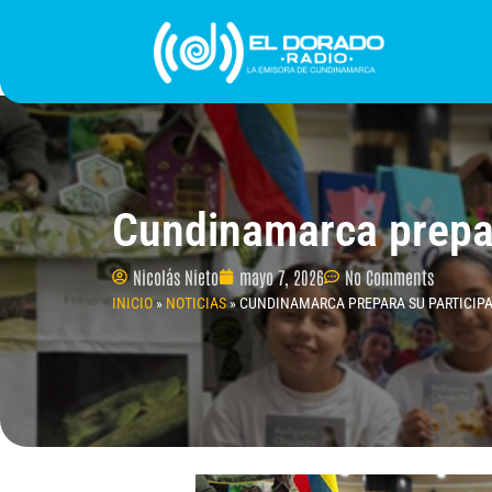
Ir
al
contenido
INICIO
PROGRAMACIÓN
¿QUIÉNES SOMO
Cundinamarca prepar
Nicolás Nieto
mayo 7, 2026
No Comments
INICIO
»
NOTICIAS
»
CUNDINAMARCA PREPARA SU PARTICIPAC