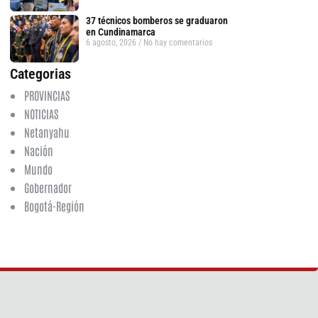
37 técnicos bomberos se graduaron
en Cundinamarca
6 agosto, 2026
No hay comentarios
Categorias
PROVINCIAS
tsApp
NOTICIAS
Netanyahu
Nación
Mundo
Gobernador
Bogotá-Región