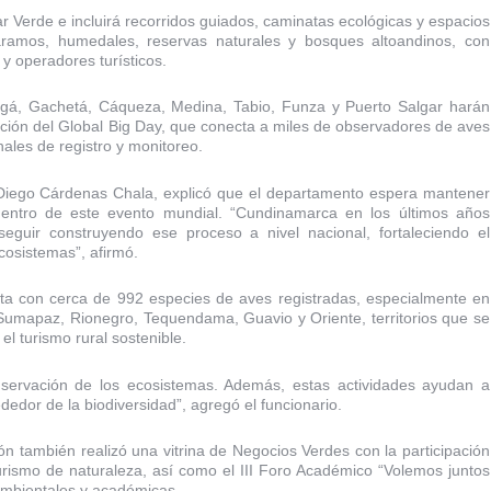
ar Verde e incluirá recorridos guiados, caminatas ecológicas y espacios
ramos, humedales, reservas naturales y bosques altoandinos, con
y operadores turísticos.
á, Gachetá, Cáqueza, Medina, Tabio, Funza y Puerto Salgar harán
dición del Global Big Day, que conecta a miles de observadores de aves
ales de registro y monitoreo.
 Diego Cárdenas Chala, explicó que el departamento espera mantener
dentro de este evento mundial. “Cundinamarca en los últimos años
guir construyendo ese proceso a nivel nacional, fortaleciendo el
cosistemas”, afirmó.
ta con cerca de 992 especies de aves registradas, especialmente en
umapaz, Rionegro, Tequendama, Guavio y Oriente, territorios que se
l turismo rural sostenible.
nservación de los ecosistemas. Además, estas actividades ayudan a
ededor de la biodiversidad”, agregó el funcionario.
n también realizó una vitrina de Negocios Verdes con la participación
rismo de naturaleza, así como el III Foro Académico “Volemos juntos
 ambientales y académicas.