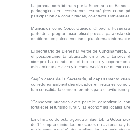
La jornada será liderada por la Secretaría de Bienest
pedagógicos en ecosistemas estratégicos como pá
participación de comunidades, colectivos ambientales 
Municipios como Sopó, Guasca, Choachí, Fusagasug
parte de la programación oficial prevista para esta e
en diferentes países mediante plataformas internacion
El secretario de Bienestar Verde de Cundinamarca,
el posicionamiento alcanzado en años anteriores 
siempre ha estado en el top cinco y esperamos se
avistamiento de aves y la conservación de nuestros e
Según datos de la Secretaría, el departamento cuen
corredores ambientales ubicados en regiones como S
han consolidado como referentes para el aviturismo y e
“Conservar nuestras aves permite garantizar la co
fortalecer el turismo rural y las economías locales alr
En el marco de esta agenda ambiental, la Gobernació
de 14 emprendimientos enfocados en aviturismo y tu
por la conservación”, desarrollado junto a entidades