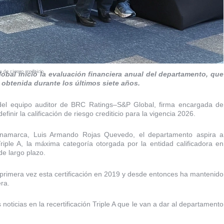
de riesgo crediticio.
obal inició la evaluación financiera anual del departamento, que
a obtenida durante los últimos siete años.
 del equipo auditor de BRC Ratings–S&P Global, firma encargada de
inir la calificación de riesgo crediticio para la vigencia 2026.
inamarca, Luis Armando Rojas Quevedo, el departamento aspira a
Triple A, la máxima categoría otorgada por la entidad calificadora en
e largo plazo.
primera vez esta certificación en 2019 y desde entonces ha mantenido
ra.
 noticias en la recertificación Triple A que le van a dar al departamento