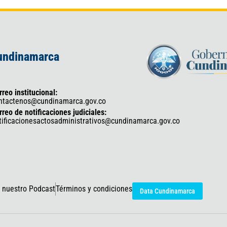
Cundinamarca
rreo institucional:
ntactenos@cundinamarca.gov.co
rreo de notificaciones judiciales:
tificacionesactosadministrativos@cundinamarca.gov.co
 nuestro Podcast
Términos y condiciones
Data Cundinamarca