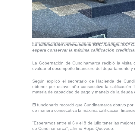
Cundinamarca espera ratificar por octavo año consecutivo la máxima calificación 
La calificadora internacional BRC Ratings–S&P Gl
espera conservar la máxima calificación creditici
La Gobernación de Cundinamarca recibió la visita
evaluar el desempeño financiero del departamento y def
Según explicó el secretario de Hacienda de Cund
obtener por octavo año consecutivo la calificación 
materia de capacidad de pago y manejo de la deuda d
El funcionario recordó que Cundinamarca obtuvo por 
de manera consecutiva la máxima calificación financie
“Esperamos entre el 6 y el 8 de julio tener las mejores
de Cundinamarca”, afirmó Rojas Quevedo.