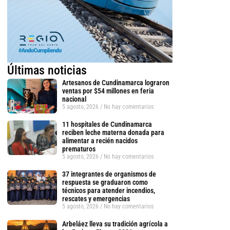
Últimas noticias
Artesanos de Cundinamarca lograron
ventas por $54 millones en feria
nacional
5 agosto, 2026
No hay comentarios
11 hospitales de Cundinamarca
reciben leche materna donada para
alimentar a recién nacidos
prematuros
5 agosto, 2026
No hay comentarios
37 integrantes de organismos de
respuesta se graduaron como
técnicos para atender incendios,
rescates y emergencias
5 agosto, 2026
No hay comentarios
Arbeláez lleva su tradición agrícola a