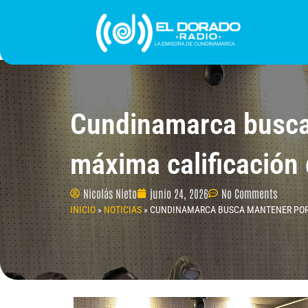
Ir
al
contenido
INICIO
PROGRAMACIÓN
¿QUIÉNES SOMO
Cundinamarca busca 
máxima calificación 
Nicolás Nieto
junio 24, 2026
No Comments
INICIO
»
NOTICIAS
»
CUNDINAMARCA BUSCA MANTENER POR 