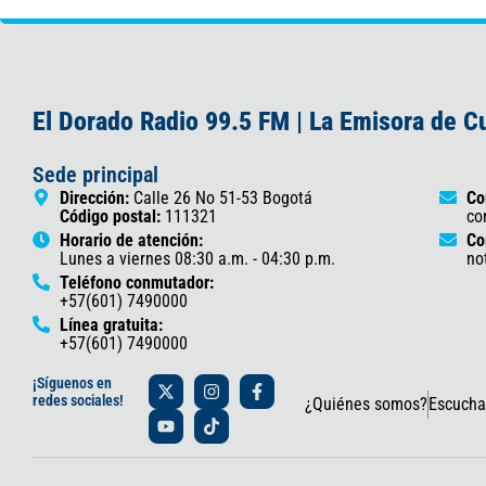
El Dorado Radio 99.5 FM | La Emisora de 
Sede principal
Dirección:
Calle 26 No 51-53 Bogotá
Co
Código postal:
111321
co
Horario de atención:
Co
Lunes a viernes 08:30 a.m. - 04:30 p.m.
no
Teléfono conmutador:
+57(601) 7490000
Línea gratuita:
+57(601) 7490000
X
Y
I
T
F
¡Síguenos en
-
o
n
i
a
redes sociales!
¿Quiénes somos?
Escucha
t
u
s
k
c
w
t
t
t
e
i
u
a
o
b
t
b
g
k
o