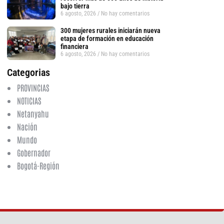
bajo tierra
6 agosto, 2026
No hay comentarios
300 mujeres rurales iniciarán nueva
etapa de formación en educación
financiera
6 agosto, 2026
No hay comentarios
Categorias
PROVINCIAS
NOTICIAS
Netanyahu
Nación
Mundo
tsApp
Gobernador
Bogotá-Región