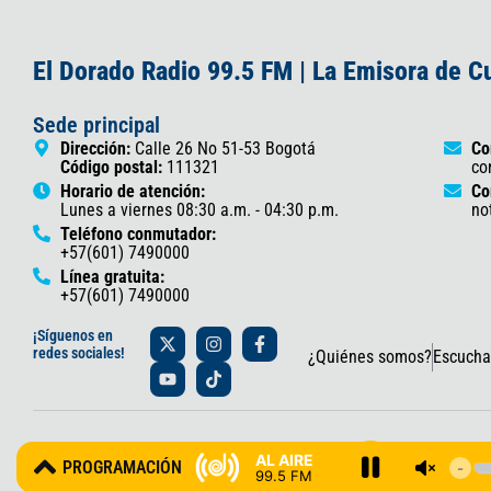
El Dorado Radio 99.5 FM | La Emisora de 
Sede principal
Dirección:
Calle 26 No 51-53 Bogotá
Co
Código postal:
111321
co
Horario de atención:
Co
Lunes a viernes 08:30 a.m. - 04:30 p.m.
no
Teléfono conmutador:
+57(601) 7490000
Línea gratuita:
+57(601) 7490000
X
Y
I
T
F
¡Síguenos en
-
o
n
i
a
redes sociales!
¿Quiénes somos?
Escucha
t
u
s
k
c
w
t
t
t
e
i
u
a
o
b
t
b
g
k
o
t
e
r
o
© 2025 Gobernación de Cundinamarca – Oficina de Prensa y Comun
e
a
k
AL AIRE
PROGRAMACIÓN
r
m
-
99.5 FM