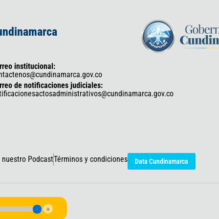
Cundinamarca
rreo institucional:
ntactenos@cundinamarca.gov.co
rreo de notificaciones judiciales:
tificacionesactosadministrativos@cundinamarca.gov.co
 nuestro Podcast
Términos y condiciones
Data Cundinamarca
icaciones