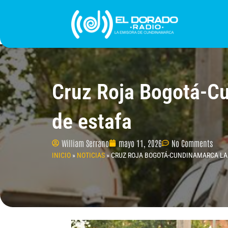
Ir
al
contenido
INICIO
PROGRAMACIÓN
¿QUIÉNES SOMO
Cruz Roja Bogotá-Cu
de estafa
William Serrano
mayo 11, 2026
No Comments
INICIO
»
NOTICIAS
»
CRUZ ROJA BOGOTÁ-CUNDINAMARCA LA