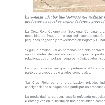
Falsos representantes de la Cruz Roja estarían contactando emprendimientos p
La entidad advirtió que delincuentes estarían
productos a pequeños emprendedores y proveed
La Cruz Roja Colombiana Seccional Cundinamarc
modalidad de fraude en la que delincuentes estaría
pequeños negocios y proveedores en Bogotá y Cund
Según la entidad, varias personas han sido contacta
oportunidades de contratación o compra de produc
relacionados con pólizas, seguros, trámites administra
La organización aclaró que no pertenece al Estado y
parte de proveedores o aliados comerciales.
“La Cruz Roja es una organización privada, inde
consignaciones ni pagos para participar en procesos 
La modalidad, al parecer, estaría enfocada espec
clientes y ven en la institución una oportunidad comerc