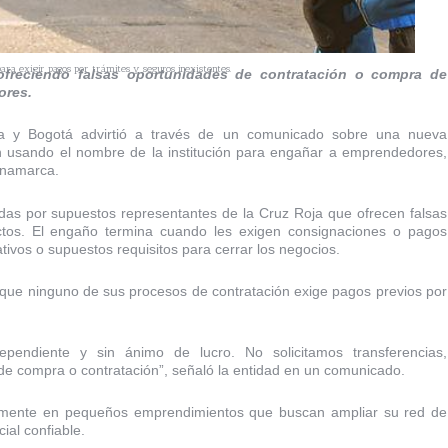
ara exigir pagos por trámites y seguros inexistentes.
 ofreciendo falsas oportunidades de contratación o compra de
ores.
a y Bogotá advirtió a través de un comunicado sobre una nueva
n usando el nombre de la institución para engañar a emprendedores,
inamarca.
das por supuestos representantes de la Cruz Roja que ofrecen falsas
tos. El engaño termina cuando les exigen consignaciones o pagos
tivos o supuestos requisitos para cerrar los negocios.
 que ninguno de sus procesos de contratación exige pagos previos por
pendiente y sin ánimo de lucro. No solicitamos transferencias,
de compra o contratación”, señaló la entidad en un comunicado.
ialmente en pequeños emprendimientos que buscan ampliar su red de
ial confiable.