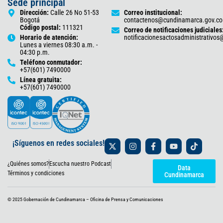
Sede principal
Dirección:
Calle 26 No 51-53
Correo institucional:
Bogotá
contactenos@cundinamarca.gov.co
Código postal:
111321
Correo de notificaciones judiciales
Horario de atención:
notificacionesactosadministrativo
Lunes a viernes 08:30 a.m. -
04:30 p.m.
Teléfono conmutador:
+57(601) 7490000
Línea gratuita:
+57(601) 7490000
X
I
F
Y
T
¡Síguenos en redes sociales!
-
n
a
o
i
t
s
c
u
k
¿Quiénes somos?
Escucha nuestro Podcast
w
t
e
t
t
Data
i
a
b
u
o
Términos y condiciones
Cundinamarca
t
g
o
b
k
t
r
o
e
e
a
k
© 2025 Gobernación de Cundinamarca – Oficina de Prensa y Comunicaciones
r
m
-
f