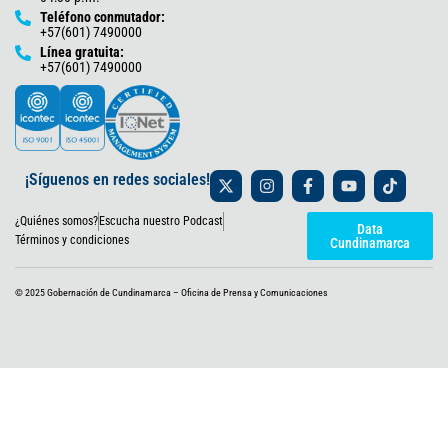
Teléfono conmutador:
+57(601) 7490000
Línea gratuita:
+57(601) 7490000
X
I
F
Y
T
¡Síguenos en redes sociales!
-
n
a
o
i
t
s
c
u
k
¿Quiénes somos?
Escucha nuestro Podcast
w
t
e
t
t
Data
i
a
b
u
o
Términos y condiciones
Cundinamarca
t
g
o
b
k
t
r
o
e
e
a
k
© 2025 Gobernación de Cundinamarca – Oficina de Prensa y Comunicaciones
r
m
-
f