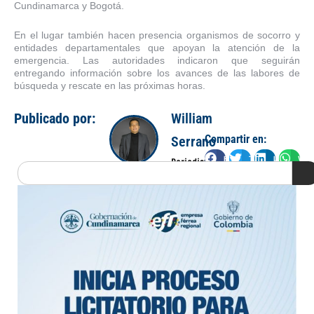
Cundinamarca y Bogotá.
En el lugar también hacen presencia organismos de socorro y
entidades departamentales que apoyan la atención de la
emergencia. Las autoridades indicaron que seguirán
entregando información sobre los avances de las labores de
búsqueda y rescate en las próximas horas.
Publicado por:
William
Compartir en:
Serrano
Facebook
Twitter
LinkedIn
Wha
Periodista
Search