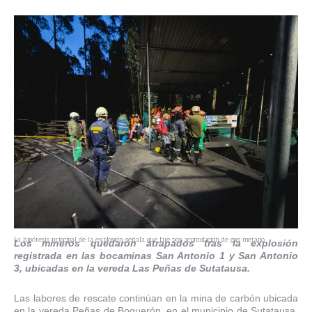
La hipótesis principal de la explosión señala que fue por acumulación de gas metano.
Los mineros quedaron atrapados tras la explosión
registrada en las bocaminas San Antonio 1 y San Antonio
3, ubicadas en la vereda Las Peñas de Sutatausa.
Las labores de rescate continúan en la mina de carbón ubicada
en la vereda Peñas de Boquerón, en el municipio de Sutatausa,