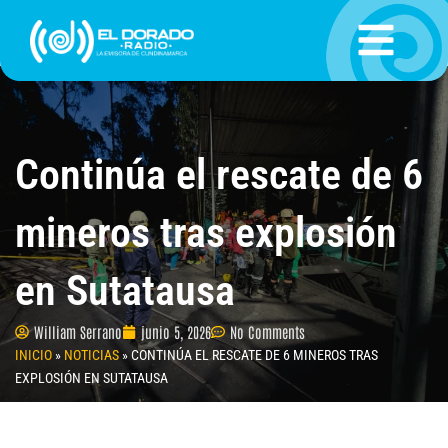
Ir
al
contenido
Continúa el rescate de 6
mineros tras explosión
en Sutatausa
William Serrano
junio 5, 2026
No Comments
INICIO
»
NOTICIAS
»
CONTINÚA EL RESCATE DE 6 MINEROS TRAS
EXPLOSIÓN EN SUTATAUSA