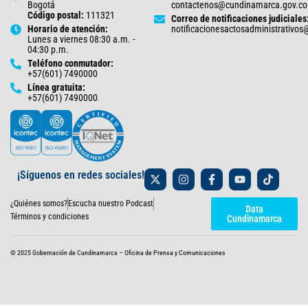
Bogotá
contactenos@cundinamarca.gov.co
Código postal:
111321
Correo de notificaciones judiciales
Horario de atención:
notificacionesactosadministrativo
Lunes a viernes 08:30 a.m. -
04:30 p.m.
Teléfono conmutador:
+57(601) 7490000
Línea gratuita:
+57(601) 7490000
X
I
F
Y
T
¡Síguenos en redes sociales!
-
n
a
o
i
t
s
c
u
k
¿Quiénes somos?
Escucha nuestro Podcast
w
t
e
t
t
Data
i
a
b
u
o
Términos y condiciones
Cundinamarca
t
g
o
b
k
t
r
o
e
e
a
k
© 2025 Gobernación de Cundinamarca – Oficina de Prensa y Comunicaciones
r
m
-
f