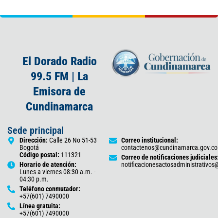
El Dorado Radio
99.5 FM | La
Emisora de
Cundinamarca
Sede principal
Dirección:
Calle 26 No 51-53
Correo institucional:
Bogotá
contactenos@cundinamarca.gov.co
Código postal:
111321
Correo de notificaciones judiciales
Horario de atención:
notificacionesactosadministrativo
Lunes a viernes 08:30 a.m. -
04:30 p.m.
Teléfono conmutador:
+57(601) 7490000
Línea gratuita:
+57(601) 7490000