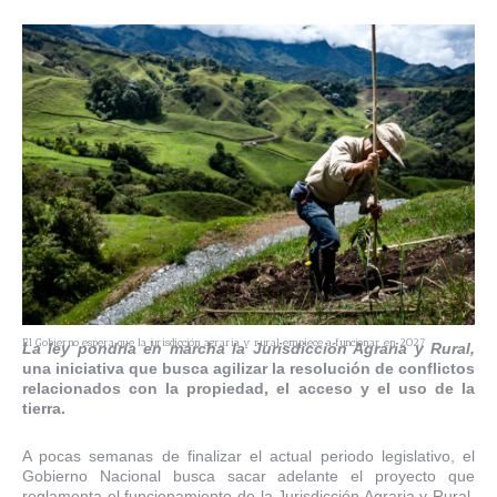
El Gobierno espera que la jurisdicción agraria y rural empiece a funcionar en 2027
La ley pondría en marcha la Jurisdicción Agraria y Rural,
una iniciativa que busca agilizar la resolución de conflictos
relacionados con la propiedad, el acceso y el uso de la
tierra.
A pocas semanas de finalizar el actual periodo legislativo, el
Gobierno Nacional busca sacar adelante el proyecto que
reglamenta el funcionamiento de la Jurisdicción Agraria y Rural,