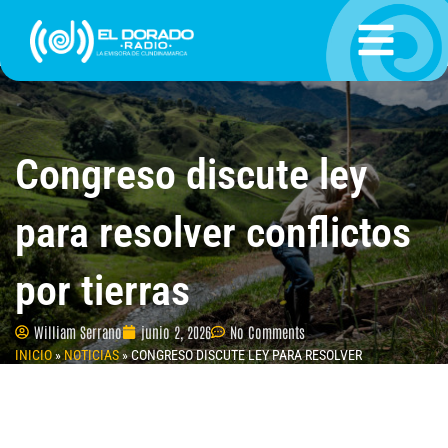
Ir
al
contenido
Congreso discute ley
para resolver conflictos
por tierras
William Serrano
junio 2, 2026
No Comments
INICIO
»
NOTICIAS
»
CONGRESO DISCUTE LEY PARA RESOLVER
CONFLICTOS POR TIERRAS