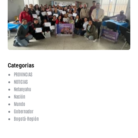
ru
in
nu
et
fo
en
ed
fi
6 a
20
ha
co
Categorias
PROVINCIAS
NOTICIAS
Netanyahu
Nación
Mundo
Gobernador
Bogotá-Región