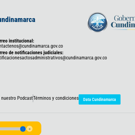
Cundinamarca
rreo institucional:
ntactenos@cundinamarca.gov.co
rreo de notificaciones judiciales:
tificacionesactosadministrativos@cundinamarca.gov.co
 nuestro Podcast
Términos y condiciones
Data Cundinamarca
icaciones