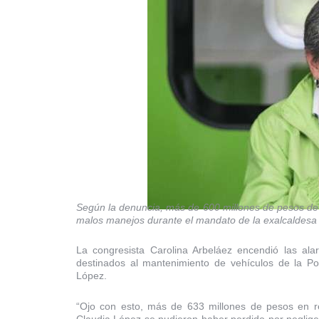
Según la denuncia, más de 600 millones de pesos de 
malos manejos durante el mandato de la exalcaldesa
La congresista Carolina Arbeláez encendió las al
destinados al mantenimiento de vehículos de la Pol
López.
“Ojo con esto, más de 633 millones de pesos en re
Claudia López se pudieron haber perdido por neglig