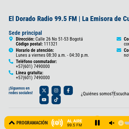
El Dorado Radio 99.5 FM | La Emisora de 
Sede principal
Dirección:
Calle 26 No 51-53 Bogotá
Co
Código postal:
111321
co
Horario de atención:
Co
Lunes a viernes 08:30 a.m. - 04:30 p.m.
no
Teléfono conmutador:
+57(601) 7490000
Línea gratuita:
+57(601) 7490000
X
Y
I
T
F
¡Síguenos en
-
o
n
i
a
redes sociales!
¿Quiénes somos?
Escucha
t
u
s
k
c
w
t
t
t
e
i
u
a
o
b
t
b
g
k
o
t
e
r
o
© 2025 Gobernación de Cundinamarca – Oficina de Prensa y Comun
e
a
k
AL AIRE
PROGRAMACIÓN
r
m
-
99.5 FM