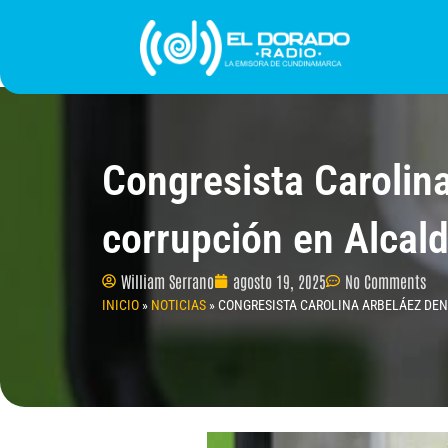
Ir
al
contenido
INICIO
PROGRAMACIÓN
¿QUIÉNES SOMO
Congresista Carolin
corrupción en Alcal
William Serrano
agosto 19, 2025
No Comments
INICIO
»
NOTICIAS
»
CONGRESISTA CAROLINA ARBELÁEZ DEN