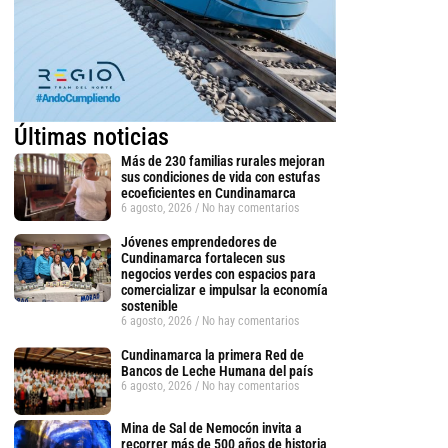
Últimas noticias
Más de 230 familias rurales mejoran
sus condiciones de vida con estufas
ecoeficientes en Cundinamarca
6 agosto, 2026
No hay comentarios
Jóvenes emprendedores de
Cundinamarca fortalecen sus
negocios verdes con espacios para
comercializar e impulsar la economía
sostenible
6 agosto, 2026
No hay comentarios
Cundinamarca la primera Red de
Bancos de Leche Humana del país
tsApp
6 agosto, 2026
No hay comentarios
Mina de Sal de Nemocón invita a
recorrer más de 500 años de historia