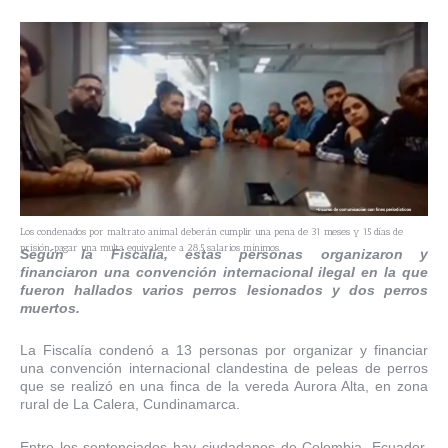
Los condenados por maltrato animal deberán cumplir una pena de 31 meses y 15 días de
prisión, pagar una multa equivalente a 28,5 salarios mínimos.
Según la Fiscalía, estas personas organizaron y
financiaron una convención internacional ilegal en la que
fueron hallados varios perros lesionados y dos perros
muertos.
La Fiscalía condenó a 13 personas por organizar y financiar
una convención internacional clandestina de peleas de perros
que se realizó en una finca de la vereda Aurora Alta, en zona
rural de La Calera, Cundinamarca.
Entre los sentenciados hay ciudadanos de Colombia, Ecuador,