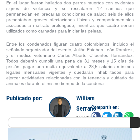
En el lugar fueron hallados dos perros muertos con evidentes
signos de violencia y se rescataron 12 caninos que
permanecían en precarias condiciones de salud; seis de ellos
presentaban graves afectaciones físicas y comportamentales
asociadas a maltrato prolongado, mientras que cuatro serían
utilizados como carnadas para iniciar las peleas.
Entre los condenados figuran cuatro colombianos, incluido el
señalado organizador del evento, Julián Esteban León Ramírez,
y el médico veterinario Carlos Alberto Cifuentes Hernández.
Todos deberán cumplir una pena de 31 meses y 15 días de
prisión, pagar una multa equivalente a 28,5 salarios mínimos
legales mensuales vigentes y quedarán inhabilitados para
ejercer actividades relacionadas con la tenencia y cuidado de
animales durante el mismo tiempo de la condena.
Publicado por:
William
Compartir en:
Serrano
Facebook
Twitter
LinkedIn
Wha
Periodista
Search