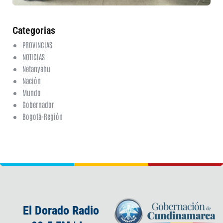
ha
co
Categorias
PROVINCIAS
NOTICIAS
Netanyahu
Nación
Mundo
Gobernador
Bogotá-Región
El Dorado Radio