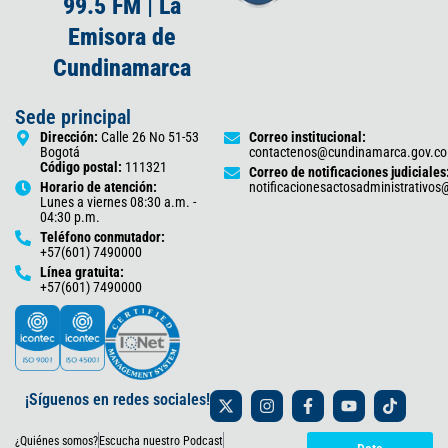
99.5 FM | La
Emisora de
Cundinamarca
Sede principal
Dirección:
Calle 26 No 51-53
Correo institucional:
Bogotá
contactenos@cundinamarca.gov.co
Código postal:
111321
Correo de notificaciones judiciales
Horario de atención:
notificacionesactosadministrativo
Lunes a viernes 08:30 a.m. -
04:30 p.m.
Teléfono conmutador:
+57(601) 7490000
Línea gratuita:
+57(601) 7490000
X
I
F
Y
T
¡Síguenos en redes sociales!
-
n
a
o
i
t
s
c
u
k
¿Quiénes somos?
Escucha nuestro Podcast
w
t
e
t
t