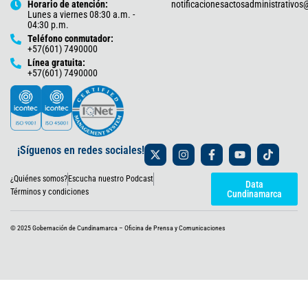
Horario de atención:
notificacionesactosadministrativo
Lunes a viernes 08:30 a.m. -
04:30 p.m.
Teléfono conmutador:
+57(601) 7490000
Línea gratuita:
+57(601) 7490000
X
I
F
Y
T
¡Síguenos en redes sociales!
-
n
a
o
i
t
s
c
u
k
¿Quiénes somos?
Escucha nuestro Podcast
w
t
e
t
t
Data
i
a
b
u
o
Términos y condiciones
Cundinamarca
t
g
o
b
k
t
r
o
e
e
a
k
© 2025 Gobernación de Cundinamarca – Oficina de Prensa y Comunicaciones
r
m
-
f