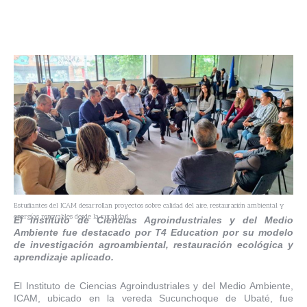
Estudiantes del ICAM desarrollan proyectos sobre calidad del aire, restauración ambiental y
energías renovables desde la ruralidad.
El Instituto de Ciencias Agroindustriales y del Medio
Ambiente fue destacado por T4 Education por su modelo
de investigación agroambiental, restauración ecológica y
aprendizaje aplicado.
El Instituto de Ciencias Agroindustriales y del Medio Ambiente,
ICAM, ubicado en la vereda Sucunchoque de Ubaté, fue