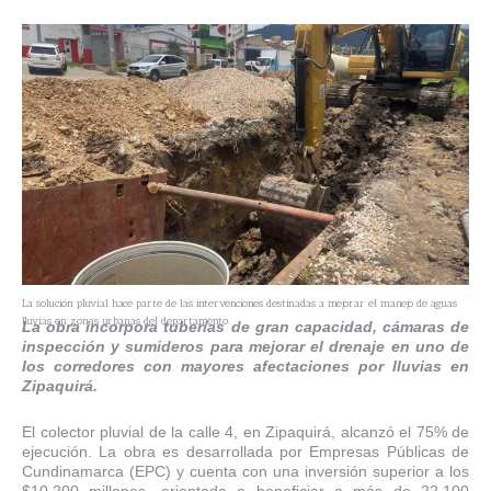
La solución pluvial hace parte de las intervenciones destinadas a mejorar el manejo de aguas
lluvias en zonas urbanas del departamento.
La obra incorpora tuberías de gran capacidad, cámaras de
inspección y sumideros para mejorar el drenaje en uno de
los corredores con mayores afectaciones por lluvias en
Zipaquirá.
El colector pluvial de la calle 4, en Zipaquirá, alcanzó el 75% de
ejecución. La obra es desarrollada por Empresas Públicas de
Cundinamarca (EPC) y cuenta con una inversión superior a los