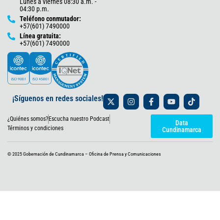
Lunes a viernes 08:30 a.m. -
04:30 p.m.
Teléfono conmutador:
+57(601) 7490000
Línea gratuita:
+57(601) 7490000
X
I
F
Y
T
¡Síguenos en redes sociales!
-
n
a
o
i
t
s
c
u
k
¿Quiénes somos?
Escucha nuestro Podcast
w
t
e
t
t
Data
i
a
b
u
o
Términos y condiciones
Cundinamarca
t
g
o
b
k
t
r
o
e
e
a
k
© 2025 Gobernación de Cundinamarca – Oficina de Prensa y Comunicaciones
r
m
-
f