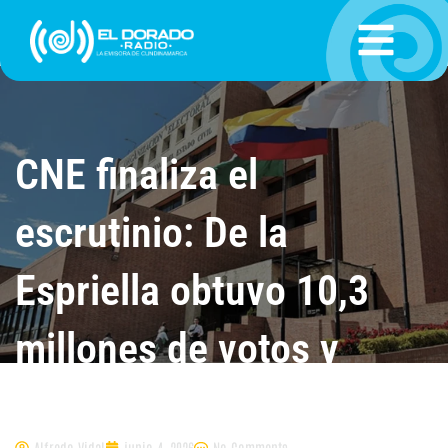
Ir
al
contenido
CNE finaliza el
escrutinio: De la
Espriella obtuvo 10,3
millones de votos y
Cepeda 9,7 millones
Alfredo Vidal
junio 4, 2026
No Comments