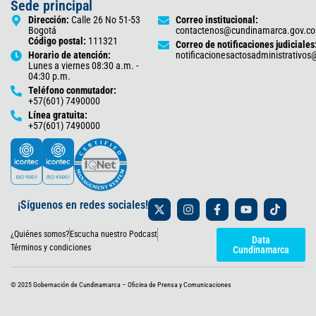
Sede principal
Dirección:
Calle 26 No 51-53
Correo institucional:
Bogotá
contactenos@cundinamarca.gov.co
Código postal:
111321
Correo de notificaciones judiciales
Horario de atención:
notificacionesactosadministrativo
Lunes a viernes 08:30 a.m. -
04:30 p.m.
Teléfono conmutador:
+57(601) 7490000
Línea gratuita:
+57(601) 7490000
X
I
F
Y
T
¡Síguenos en redes sociales!
-
n
a
o
i
t
s
c
u
k
¿Quiénes somos?
Escucha nuestro Podcast
w
t
e
t
t
Data
i
a
b
u
o
Términos y condiciones
Cundinamarca
t
g
o
b
k
t
r
o
e
e
a
k
© 2025 Gobernación de Cundinamarca – Oficina de Prensa y Comunicaciones
r
m
-
f