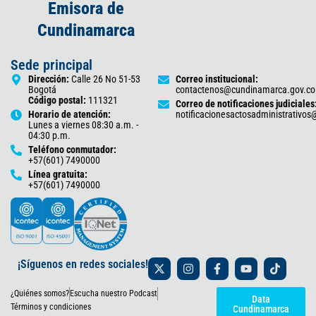
Emisora de
Cundinamarca
Sede principal
Dirección:
Calle 26 No 51-53
Correo institucional:
Bogotá
contactenos@cundinamarca.gov.co
Código postal:
111321
Correo de notificaciones judiciales
Horario de atención:
notificacionesactosadministrativo
Lunes a viernes 08:30 a.m. -
04:30 p.m.
Teléfono conmutador:
+57(601) 7490000
Línea gratuita:
+57(601) 7490000
X
I
F
Y
T
¡Síguenos en redes sociales!
-
n
a
o
i
t
s
c
u
k
¿Quiénes somos?
Escucha nuestro Podcast
w
t
e
t
t
Data
i
a
b
u
o
Términos y condiciones
Cundinamarca