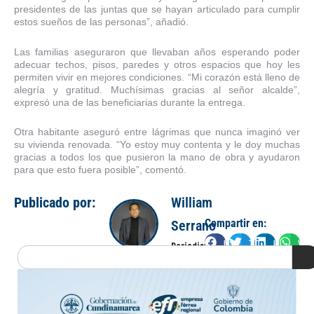
presidentes de las juntas que se hayan articulado para cumplir
estos sueños de las personas”, añadió.
Las familias aseguraron que llevaban años esperando poder
adecuar techos, pisos, paredes y otros espacios que hoy les
permiten vivir en mejores condiciones. “Mi corazón está lleno de
alegría y gratitud. Muchísimas gracias al señor alcalde”,
expresó una de las beneficiarias durante la entrega.
Otra habitante aseguró entre lágrimas que nunca imaginó ver
su vivienda renovada. “Yo estoy muy contenta y le doy muchas
gracias a todos los que pusieron la mano de obra y ayudaron
para que esto fuera posible”, comentó.
Publicado por:
William
Compartir en:
Serrano
Facebook
Twitter
LinkedIn
Wha
Periodista
Search