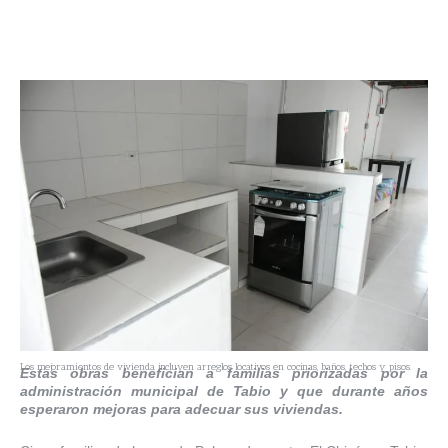
Los mejoramientos de vivienda incluyen arreglos locativos en cocinas, baños, techos y pisos.
Estas obras benefician a familias priorizadas por la
administración municipal de Tabio y que durante años
esperaron mejoras para adecuar sus viviendas.