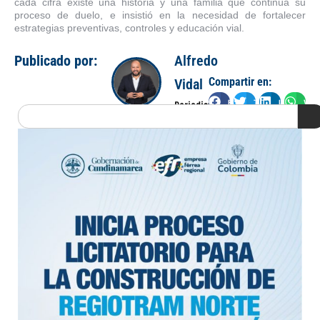
cada cifra existe una historia y una familia que continúa su
proceso de duelo, e insistió en la necesidad de fortalecer
estrategias preventivas, controles y educación vial.
Publicado por:
Alfredo
Compartir en:
Vidal
Facebook
Twitter
LinkedIn
Wha
Periodista
Search