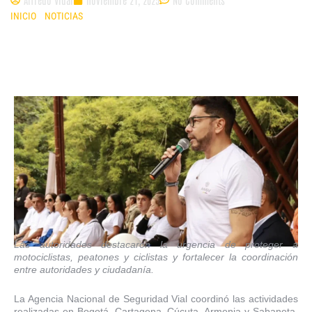
INICIO
»
NOTICIAS
»
CINCO CIUDADES DE COLOMBIA SE UNIERON A LA
JORNADA MUNDIAL EN MEMORIA DE VÍCTIMAS DE SINIESTROS VIALES
Las autoridades destacaron la urgencia de proteger a
motociclistas, peatones y ciclistas y fortalecer la coordinación
entre autoridades y
ciudadanía.
La Agencia Nacional de Seguridad Vial coordinó las actividades
realizadas en Bogotá, Cartagena, Cúcuta, Armenia y Sabaneta,