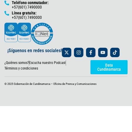
Teléfono conmutador:
+57(601) 7490000
Línea gratuita:
+57(601) 7490000
X
I
F
Y
T
¡Síguenos en redes sociales!
-
n
a
o
i
t
s
c
u
k
¿Quiénes somos?
Escucha nuestro Podcast
w
t
e
t
t
Data
i
a
b
u
o
Términos y condiciones
Cundinamarca
t
g
o
b
k
t
r
o
e
e
a
k
© 2025 Gobernación de Cundinamarca – Oficina de Prensa y Comunicaciones
r
m
-
f