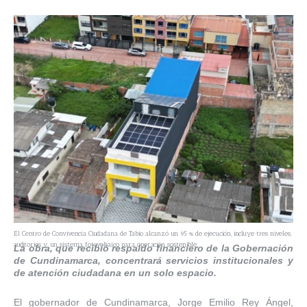
El Centro de Convivencia Ciudadana de Tabio alcanzó un 95 % de ejecución, incluye tres niveles,
auditorios y un sistema fotovoltaico para operación sostenible.
La obra, que recibió respaldo financiero de la Gobernación
de Cundinamarca, concentrará servicios institucionales y
de atención ciudadana en un solo espacio.
El gobernador de Cundinamarca, Jorge Emilio Rey Ángel,