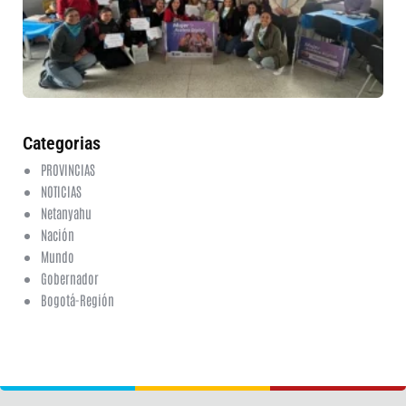
fo
en
ed
fi
6 a
20
ha
co
Categorias
PROVINCIAS
NOTICIAS
Netanyahu
Nación
Mundo
Gobernador
Bogotá-Región