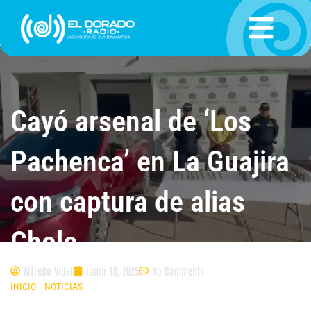
Ir
al
contenido
Cayó arsenal de ‘Los
Pachenca’ en La Guajira
con captura de alias
Cholo
Alfredo Vidal
junio 18, 2025
No Comments
INICIO
»
NOTICIAS
»
CAYÓ ARSENAL DE ‘LOS PACHENCA’ EN LA GUAJIRA
CON CAPTURA DE ALIAS CHOLO