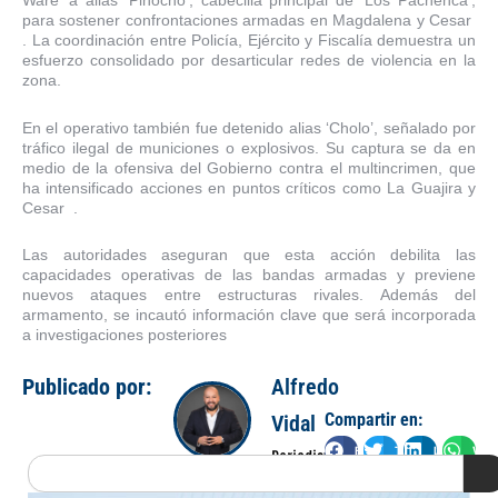
Waré’ a alias ‘Pinocho’, cabecilla principal de ‘Los Pachenca’,
para sostener confrontaciones armadas en Magdalena y Cesar
. La coordinación entre Policía, Ejército y Fiscalía demuestra un
esfuerzo consolidado por desarticular redes de violencia en la
zona.
En el operativo también fue detenido alias ‘Cholo’, señalado por
tráfico ilegal de municiones o explosivos. Su captura se da en
medio de la ofensiva del Gobierno contra el multincrimen, que
ha intensificado acciones en puntos críticos como La Guajira y
Cesar .
Las autoridades aseguran que esta acción debilita las
capacidades operativas de las bandas armadas y previene
nuevos ataques entre estructuras rivales. Además del
armamento, se incautó información clave que será incorporada
a investigaciones posteriores
Publicado por:
Alfredo
Compartir en:
Vidal
Facebook
Twitter
LinkedIn
Wha
Periodista
Search