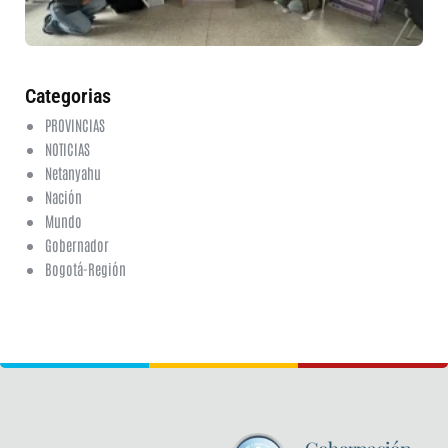
6 a
20
ha
co
Categorias
PROVINCIAS
NOTICIAS
Netanyahu
Nación
Mundo
Gobernador
Bogotá-Región