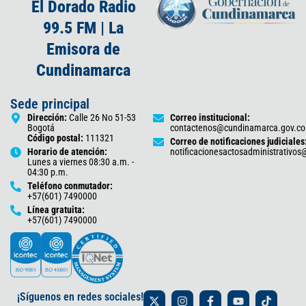
El Dorado Radio
99.5 FM | La
Emisora de
Cundinamarca
Sede principal
Dirección:
Calle 26 No 51-53
Correo institucional:
Bogotá
contactenos@cundinamarca.gov.co
Código postal:
111321
Correo de notificaciones judiciales
Horario de atención:
notificacionesactosadministrativo
Lunes a viernes 08:30 a.m. -
04:30 p.m.
Teléfono conmutador:
+57(601) 7490000
Línea gratuita:
+57(601) 7490000
X
I
F
Y
T
¡Síguenos en redes sociales!
-
n
a
o
i