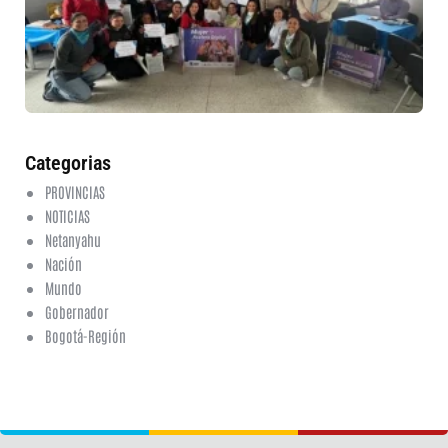
et
fo
en
ed
fi
6 a
20
ha
co
Categorias
PROVINCIAS
NOTICIAS
Netanyahu
Nación
Mundo
Gobernador
Bogotá-Región