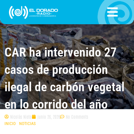
Ir
al
contenido
CAR ha intervenido 27
casos de producción
ilegal de carbón vegetal
en lo corrido del año
Nicolás Nieto
junio 26, 2026
No Comments
INICIO
»
NOTICIAS
»
CAR HA INTERVENIDO 27 CASOS DE PRODUCCIÓN
ILEGAL DE CARBÓN VEGETAL EN LO CORRIDO DEL AÑO