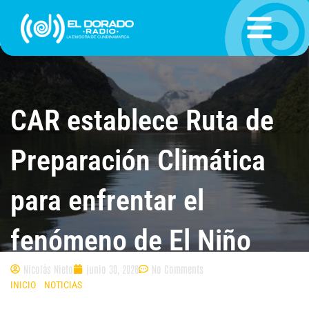
Ir
al
contenido
CAR establece Ruta de
Preparación Climática
para enfrentar el
fenómeno de El Niño
Nicolás Nieto
junio 30, 2026
No Comments
INICIO
»
NOTICIAS
»
CAR ESTABLECE RUTA DE PREPARACIÓN CLIMÁTICA
PARA ENFRENTAR EL FENÓMENO DE EL NIÑO