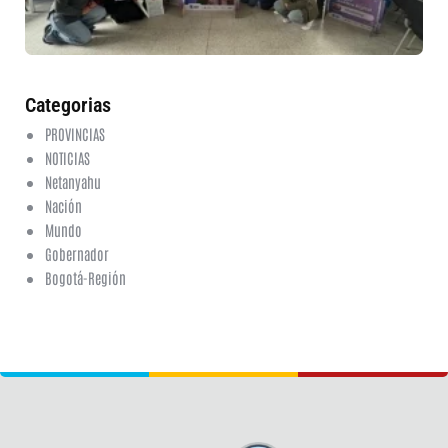
fi
6 a
20
ha
co
Categorias
PROVINCIAS
NOTICIAS
Netanyahu
Nación
Mundo
Gobernador
Bogotá-Región