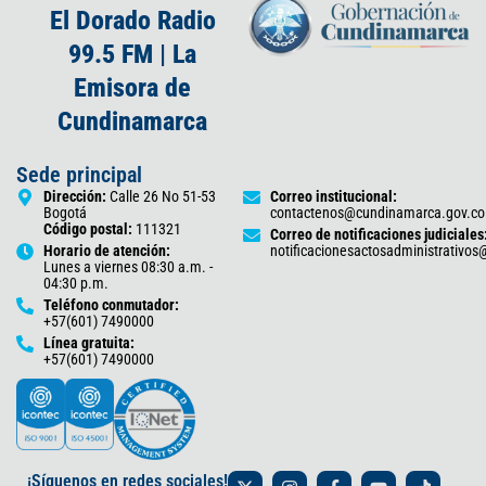
El Dorado Radio
99.5 FM | La
Emisora de
Cundinamarca
Sede principal
Dirección:
Calle 26 No 51-53
Correo institucional:
Bogotá
contactenos@cundinamarca.gov.co
Código postal:
111321
Correo de notificaciones judiciales
Horario de atención:
notificacionesactosadministrativo
Lunes a viernes 08:30 a.m. -
04:30 p.m.
Teléfono conmutador:
+57(601) 7490000
Línea gratuita:
+57(601) 7490000
X
I
F
Y
T
¡Síguenos en redes sociales!