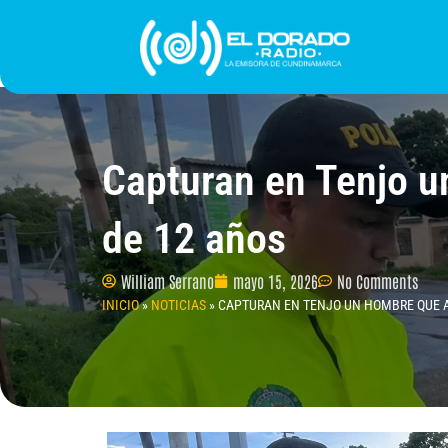
Ir
al
contenido
INICIO
PROGRAMACIÓN
¿QUIÉNES SOMO
Capturan en Tenjo u
de 12 años
William Serrano
mayo 15, 2026
No Comments
INICIO
»
NOTICIAS
»
CAPTURAN EN TENJO UN HOMBRE QUE A