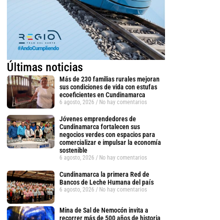
Últimas noticias
Más de 230 familias rurales mejoran
sus condiciones de vida con estufas
ecoeficientes en Cundinamarca
6 agosto, 2026
No hay comentarios
Jóvenes emprendedores de
Cundinamarca fortalecen sus
negocios verdes con espacios para
comercializar e impulsar la economía
sostenible
6 agosto, 2026
No hay comentarios
Cundinamarca la primera Red de
Bancos de Leche Humana del país
6 agosto, 2026
No hay comentarios
Mina de Sal de Nemocón invita a
recorrer más de 500 años de historia
tsApp