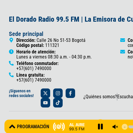
El Dorado Radio 99.5 FM | La Emisora de 
Sede principal
Dirección:
Calle 26 No 51-53 Bogotá
Co
Código postal:
111321
co
Horario de atención:
Co
Lunes a viernes 08:30 a.m. - 04:30 p.m.
no
Teléfono conmutador:
+57(601) 7490000
Línea gratuita:
+57(601) 7490000
X
Y
I
T
F
¡Síguenos en
-
o
n
i
a
redes sociales!
¿Quiénes somos?
Escucha
t
u
s
k
c
w
t
t
t
e
i
u
a
o
b
t
b
g
k
o
t
e
r
o
© 2025 Gobernación de Cundinamarca – Oficina de Prensa y Comun
e
a
k
AL AIRE
PROGRAMACIÓN
r
m
-
99.5 FM