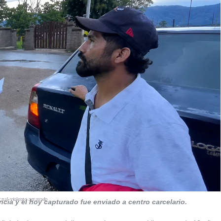
rnal violento agravado.
cia y el hoy capturado fue enviado a centro carcelario.