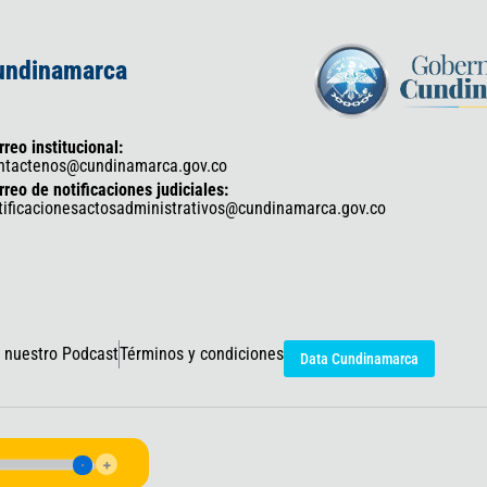
Cundinamarca
rreo institucional:
ntactenos@cundinamarca.gov.co
rreo de notificaciones judiciales:
tificacionesactosadministrativos@cundinamarca.gov.co
 nuestro Podcast
Términos y condiciones
Data Cundinamarca
icaciones