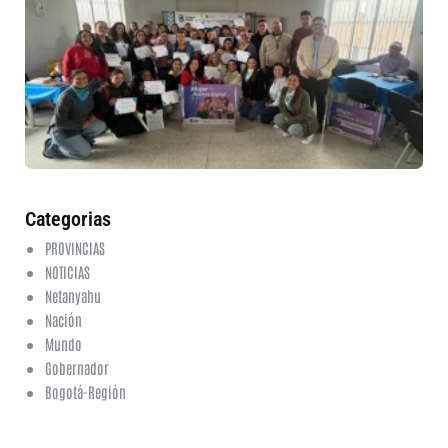
ru
in
nu
et
fo
en
ed
fi
6 a
20
ha
co
Categorias
PROVINCIAS
NOTICIAS
Netanyahu
Nación
Mundo
Gobernador
Bogotá-Región