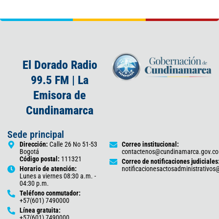
El Dorado Radio
99.5 FM | La
Emisora de
Cundinamarca
Sede principal
Dirección:
Calle 26 No 51-53
Correo institucional:
Bogotá
contactenos@cundinamarca.gov.co
Código postal:
111321
Correo de notificaciones judiciales
Horario de atención:
notificacionesactosadministrativo
Lunes a viernes 08:30 a.m. -
04:30 p.m.
Teléfono conmutador:
+57(601) 7490000
Línea gratuita:
+57(601) 7490000