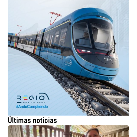
Últimas noticias
Má
fa