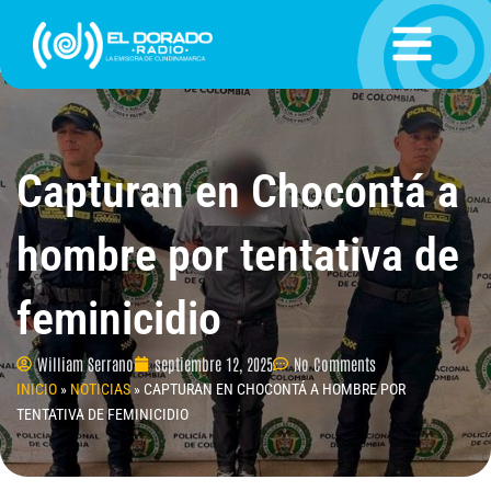
Ir
al
contenido
Capturan en Chocontá a
hombre por tentativa de
feminicidio
William Serrano
septiembre 12, 2025
No Comments
INICIO
»
NOTICIAS
»
CAPTURAN EN CHOCONTÁ A HOMBRE POR
TENTATIVA DE FEMINICIDIO