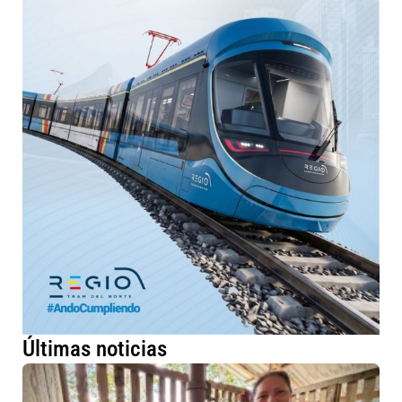
Últimas noticias
Má
fa
ru