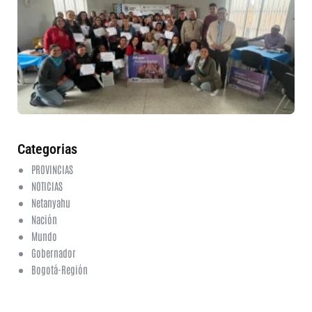
ru
in
nu
et
fo
en
ed
fi
6 a
20
ha
co
Categorias
PROVINCIAS
NOTICIAS
Netanyahu
Nación
Mundo
Gobernador
Bogotá-Región