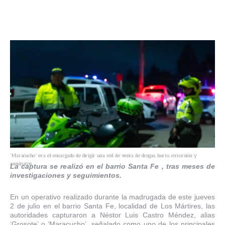
'Maracucho' era el encargado de dirigir una red de venta de drogas, hurto, extorsión y
asesinatos.
La captura se realizó en el barrio Santa Fe , tras meses de
investigaciones y seguimientos.
En un operativo realizado durante la madrugada de este jueves
2 de julio en el barrio Santa Fe, localidad de Los Mártires, las
autoridades capturaron a Néstor Luis Castro Méndez, alias
‘Grosote’ o ‘Maracucho’, señalado como uno de los principales