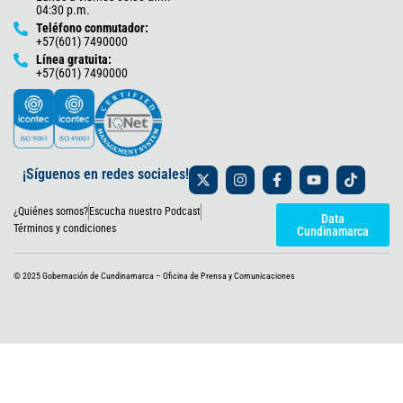
04:30 p.m.
Teléfono conmutador:
+57(601) 7490000
Línea gratuita:
+57(601) 7490000
X
I
F
Y
T
¡Síguenos en redes sociales!
-
n
a
o
i
t
s
c
u
k
¿Quiénes somos?
Escucha nuestro Podcast
w
t
e
t
t
Data
i
a
b
u
o
Términos y condiciones
Cundinamarca
t
g
o
b
k
t
r
o
e
e
a
k
© 2025 Gobernación de Cundinamarca – Oficina de Prensa y Comunicaciones
r
m
-
f