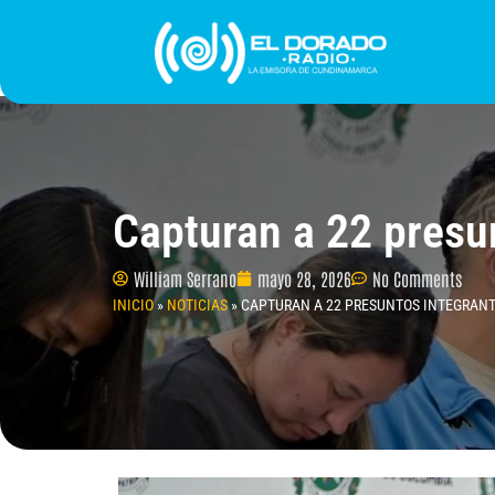
Ir
al
contenido
INICIO
PROGRAMACIÓN
¿QUIÉNES SOMO
Capturan a 22 presun
William Serrano
mayo 28, 2026
No Comments
INICIO
»
NOTICIAS
»
CAPTURAN A 22 PRESUNTOS INTEGRANTE