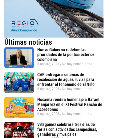
Últimas noticias
Nuevo Gobierno redefine las
prioridades de la política exterior
colombiana
6 agosto, 2026
No hay comentarios
CAR entregará sistemas de
recolección de aguas lluvias para
enfrentar el fenómeno de El Niño
6 agosto, 2026
No hay comentarios
Nocaima rendirá homenaje a Rafael
Manjarrez en el XI Festival Panche de
Acordeones
6 agosto, 2026
No hay comentarios
Villagómez celebrará tres días de
ferias con actividades campesinas,
ganaderas y musicales