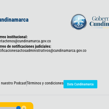
Cundinamarca
rreo institucional:
ntactenos@cundinamarca.gov.co
rreo de notificaciones judiciales:
tificacionesactosadministrativos@cundinamarca.gov.co
 nuestro Podcast
Términos y condiciones
Data Cundinamarca
icaciones