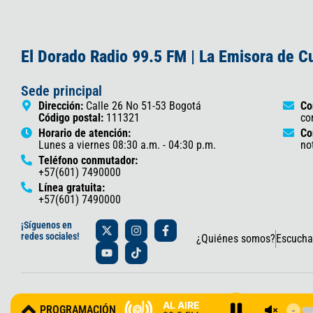
El Dorado Radio 99.5 FM | La Emisora de 
Sede principal
Dirección:
Calle 26 No 51-53 Bogotá
Co
Código postal:
111321
co
Horario de atención:
Co
Lunes a viernes 08:30 a.m. - 04:30 p.m.
no
Teléfono conmutador:
+57(601) 7490000
Línea gratuita:
+57(601) 7490000
X
Y
I
T
F
¡Síguenos en
-
o
n
i
a
redes sociales!
¿Quiénes somos?
Escucha
t
u
s
k
c
w
t
t
t
e
i
u
a
o
b
t
b
g
k
o
t
e
r
o
© 2025 Gobernación de Cundinamarca – Oficina de Prensa y Comun
e
a
k
AL AIRE
PROGRAMACIÓN