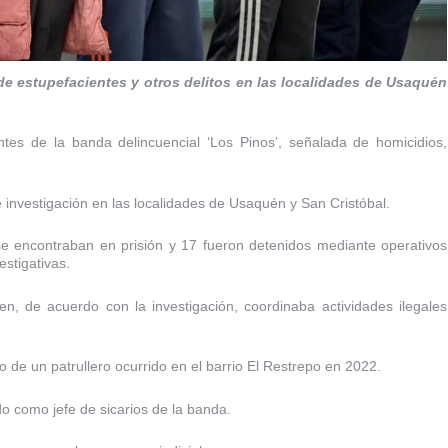
 de estupefacientes y otros delitos en las localidades de Usaquén
tes de la banda delincuencial ‘Los Pinos’, señalada de homicidios,
investigación en las localidades de Usaquén y San Cristóbal.
se encontraban en prisión y 17 fueron detenidos mediante operativos
stigativas.
ien, de acuerdo con la investigación, coordinaba actividades ilegales
o de un patrullero ocurrido en el barrio El Restrepo en 2022.
do como jefe de sicarios de la banda.