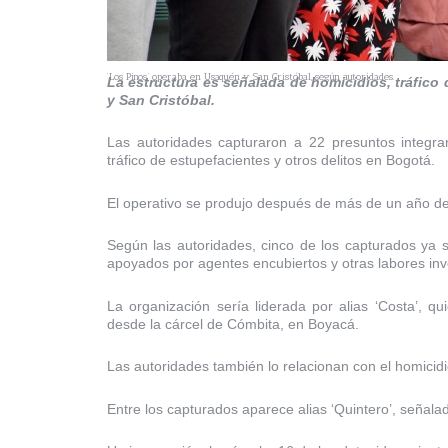
‘Los Pinos’ operaba en Usaquén y San Cristóbal, según autoridades.
La estructura es señalada de homicidios, tráfico
y San Cristóbal.
Las autoridades capturaron a 22 presuntos integran
tráfico de estupefacientes y otros delitos en Bogotá.
El operativo se produjo después de más de un año de 
Según las autoridades, cinco de los capturados ya 
apoyados por agentes encubiertos y otras labores inve
La organización sería liderada por alias ‘Costa’, qu
desde la cárcel de Cómbita, en Boyacá.
Las autoridades también lo relacionan con el homicidi
Entre los capturados aparece alias ‘Quintero’, señala