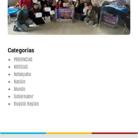
et
fo
en
ed
fi
6 a
20
ha
co
Categorias
PROVINCIAS
NOTICIAS
Netanyahu
Nación
Mundo
Gobernador
Bogotá-Región