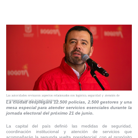
Las autoridades revisaron aspectos relacionados con logística, seguridad y atención de
contingencias para la jornada electoral.
La ciudad desplegará 12.500 policías, 2.500 gestores y una
mesa especial para atender servicios esenciales durante la
jornada electoral del próximo 21 de junio.
La capital del país definió las medidas de seguridad,
coordinación institucional y atención de servicios que
acompañarán la segunda vuelta presidencial, con el propósito