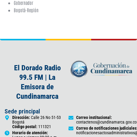
Gobernador
Bogotá-Región
El Dorado Radio
99.5 FM | La
Emisora de
Cundinamarca
Sede principal
Dirección:
Calle 26 No 51-53
Correo institucional:
Bogotá
contactenos@cundinamarca.gov.co
Código postal:
111321
Correo de notificaciones judiciales
Horario de atención:
notificacionesactosadministrativo