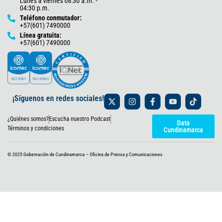
Lunes a viernes 08:30 a.m. -
04:30 p.m.
Teléfono conmutador:
+57(601) 7490000
Línea gratuita:
+57(601) 7490000
X
I
F
Y
T
¡Síguenos en redes sociales!
-
n
a
o
i
t
s
c
u
k
¿Quiénes somos?
Escucha nuestro Podcast
w
t
e
t
t
Data
i
a
b
u
o
Términos y condiciones
Cundinamarca
t
g
o
b
k
t
r
o
e
e
a
k
© 2025 Gobernación de Cundinamarca – Oficina de Prensa y Comunicaciones
r
m
-
f