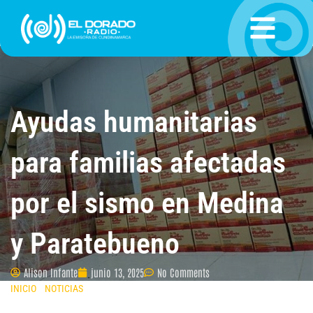
Ir
al
contenido
Ayudas humanitarias
para familias afectadas
por el sismo en Medina
y Paratebueno
Alison Infante
junio 13, 2025
No Comments
INICIO
»
NOTICIAS
»
AYUDAS HUMANITARIAS PARA FAMILIAS AFECTADAS
POR EL SISMO EN MEDINA Y PARATEBUENO