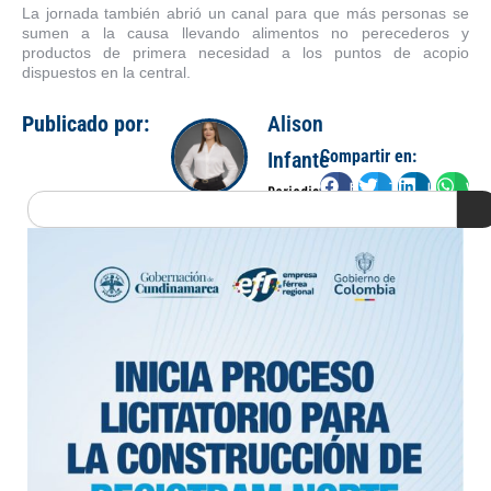
La jornada también abrió un canal para que más personas se
sumen a la causa llevando alimentos no perecederos y
productos de primera necesidad a los puntos de acopio
dispuestos en la central.
Publicado por:
Alison
Compartir en:
Infante
Facebook
Twitter
LinkedIn
Wha
Periodista
Search