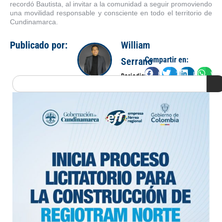
recordó Bautista, al invitar a la comunidad a seguir promoviendo
una movilidad responsable y consciente en todo el territorio de
Cundinamarca.
Publicado por:
William
Compartir en:
Serrano
Facebook
Twitter
LinkedIn
Wha
Periodista
Search