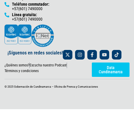
Teléfono conmutador:
+57(601) 7490000
Línea gratuita:
+57(601) 7490000
X
I
F
Y
T
¡Síguenos en redes sociales!
-
n
a
o
i
t
s
c
u
k
¿Quiénes somos?
Escucha nuestro Podcast
w
t
e
t
t
Data
i
a
b
u
o
Términos y condiciones
Cundinamarca
t
g
o
b
k
t
r
o
e
e
a
k
© 2025 Gobernación de Cundinamarca – Oficina de Prensa y Comunicaciones
r
m
-
f