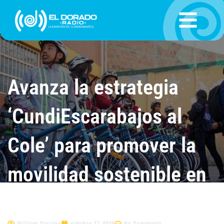
Ir
al
contenido
Avanza la estrategia
‘CundiEscarabajos al
Cole’ para promover la
movilidad sostenible en
Cundinamarca
William Serrano
octubre 17, 2025
No Comments