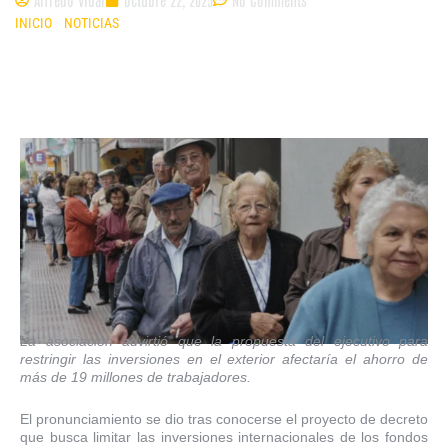
INICIO
»
NOTICIAS
»
ASOFONDOS ADVIERTE QUE MEDIDA DEL GOBIERNO
REDUCIRÍA VALOR DE PENSIONES Y AUMENTARÍA EL PASIVO DEL SISTEMA
La asociación advirtió que la propuesta del ejecutivo para
restringir las inversiones en el exterior afectaría el ahorro de
más de 19 millones de
trabajadores.
El pronunciamiento se dio tras conocerse el proyecto de decreto
que busca limitar las inversiones internacionales de los fondos