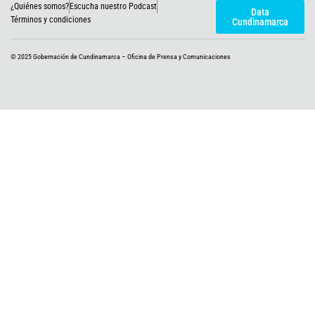
¿Quiénes somos?
Escucha nuestro Podcast
w
t
e
t
t
Data
i
a
b
u
o
Términos y condiciones
Cundinamarca
t
g
o
b
k
t
r
o
e
e
a
k
© 2025 Gobernación de Cundinamarca – Oficina de Prensa y Comunicaciones
r
m
-
f