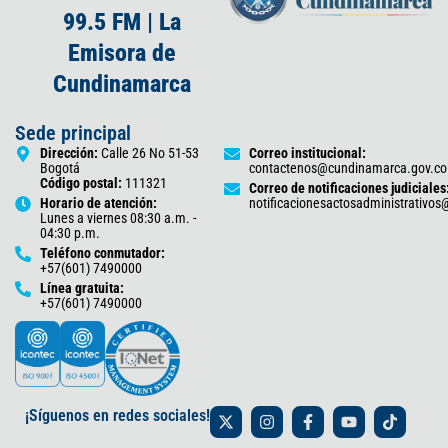
99.5 FM | La
Emisora de
Cundinamarca
Sede principal
Dirección:
Calle 26 No 51-53
Correo institucional:
Bogotá
contactenos@cundinamarca.gov.co
Código postal:
111321
Correo de notificaciones judiciales
Horario de atención:
notificacionesactosadministrativo
Lunes a viernes 08:30 a.m. -
04:30 p.m.
Teléfono conmutador:
+57(601) 7490000
Línea gratuita:
+57(601) 7490000
X
I
F
Y
T
¡Síguenos en redes sociales!
-
n
a
o
i
t
s
c
u
k