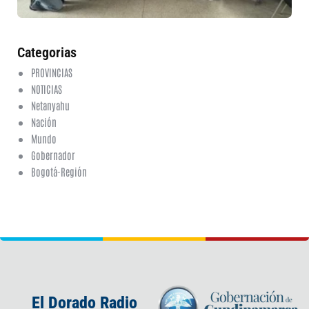
20
ha
co
Categorias
PROVINCIAS
NOTICIAS
Netanyahu
Nación
Mundo
Gobernador
Bogotá-Región
El Dorado Radio