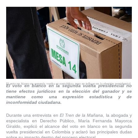
El voto en blanco en segunda vuelta se contabiliza, pero no influye en la elección presidencial.
El voto en blanco en la segunda vuelta presidencial no
tiene efectos jurídicos en la elección del ganador y se
mantiene como una expresión estadística y de
inconformidad ciudadana.
Durante una entrevista en
El Tren de la Mañana
, la abogada y
especialista en Derecho Público, María Fernanda Mayorca
Giraldo, explicó el alcance del voto en blanco en la segunda
vuelta presidencial en Colombia y aclaró las principales dudas
sobre su impacto dentro del proceso electoral.