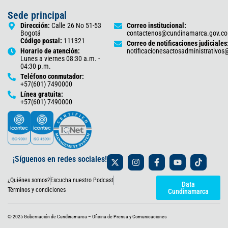
Sede principal
Dirección:
Calle 26 No 51-53
Correo institucional:
Bogotá
contactenos@cundinamarca.gov.co
Código postal:
111321
Correo de notificaciones judiciales
Horario de atención:
notificacionesactosadministrativo
Lunes a viernes 08:30 a.m. -
04:30 p.m.
Teléfono conmutador:
+57(601) 7490000
Línea gratuita:
+57(601) 7490000
X
I
F
Y
T
¡Síguenos en redes sociales!
-
n
a
o
i
t
s
c
u
k
¿Quiénes somos?
Escucha nuestro Podcast
w
t
e
t
t
Data
i
a
b
u
o
Términos y condiciones
Cundinamarca
t
g
o
b
k
t
r
o
e
e
a
k
© 2025 Gobernación de Cundinamarca – Oficina de Prensa y Comunicaciones
r
m
-