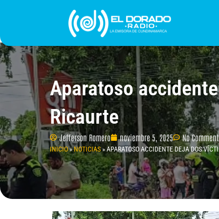
Ir
al
contenido
INICIO
PROGRAMACIÓN
¿QUIÉNES SOMO
Aparatoso accidente 
Ricaurte
Jefferson Romero
noviembre 5, 2025
No Comment
INICIO
»
NOTICIAS
»
APARATOSO ACCIDENTE DEJA DOS VÍCTI