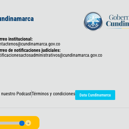
Cundinamarca
rreo institucional:
ntactenos@cundinamarca.gov.co
rreo de notificaciones judiciales:
tificacionesactosadministrativos@cundinamarca.gov.co
 nuestro Podcast
Términos y condiciones
Data Cundinamarca
icaciones