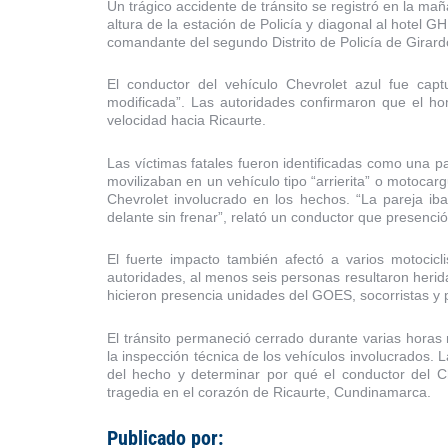
Un trágico accidente de tránsito se registró en la ma
altura de la estación de Policía y diagonal al hotel
comandante del segundo Distrito de Policía de Girardot
El conductor del vehículo Chevrolet azul fue cap
modificada”. Las autoridades confirmaron que el h
velocidad hacia Ricaurte.
Las víctimas fatales fueron identificadas como una p
movilizaban en un vehículo tipo
“arrierita”
o motocargu
Chevrolet involucrado en los hechos. “La pareja iba
delante sin frenar”, relató un conductor que presenció
El fuerte impacto también afectó a varios motocic
autoridades, al menos seis personas resultaron herida
hicieron presencia unidades del GOES, socorristas y 
El tránsito permaneció cerrado durante varias horas 
la inspección técnica de los vehículos involucrados. L
del hecho y determinar por qué el conductor del Ch
tragedia en el corazón de Ricaurte, Cundinamarca.
Publicado por: