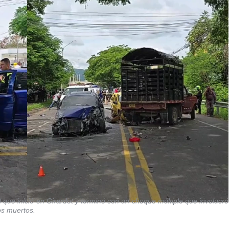
 que inició en Girardot y terminó con un choque múltiple que involucró
os muertos.