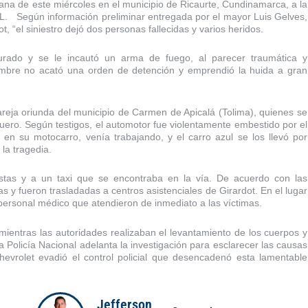
ñana de este miércoles en el municipio de Ricaurte, Cundinamarca, a la
 GHL. Según información preliminar entregada por el mayor Luis Gelves,
, “el siniestro dejó dos personas fallecidas y varios heridos.
turado y se le incautó un arma de fuego, al parecer traumática y
ombre no acató una orden de detención y emprendió la huida a gran
areja oriunda del municipio de Carmen de Apicalá (Tolima), quienes se
ero. Según testigos, el automotor fue violentamente embestido por el
 en su motocarro, venía trabajando, y el carro azul se los llevó por
 la tragedia.
listas y a un taxi que se encontraba en la vía. De acuerdo con las
s y fueron trasladadas a centros asistenciales de Girardot. En el lugar
personal médico que atendieron de inmediato a las víctimas.
mientras las autoridades realizaban el levantamiento de los cuerpos y
a Policía Nacional adelanta la investigación para esclarecer las causas
evrolet evadió el control policial que desencadenó esta lamentable
Jefferson