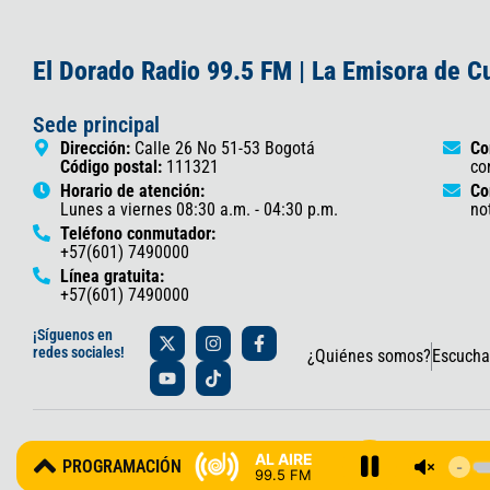
El Dorado Radio 99.5 FM | La Emisora de 
Sede principal
Dirección:
Calle 26 No 51-53 Bogotá
Co
Código postal:
111321
co
Horario de atención:
Co
Lunes a viernes 08:30 a.m. - 04:30 p.m.
no
Teléfono conmutador:
+57(601) 7490000
Línea gratuita:
+57(601) 7490000
X
Y
I
T
F
¡Síguenos en
-
o
n
i
a
redes sociales!
¿Quiénes somos?
Escucha
t
u
s
k
c
w
t
t
t
e
i
u
a
o
b
t
b
g
k
o
t
e
r
o
© 2025 Gobernación de Cundinamarca – Oficina de Prensa y Comun
e
a
k
AL AIRE
PROGRAMACIÓN
r
m
-
99.5 FM