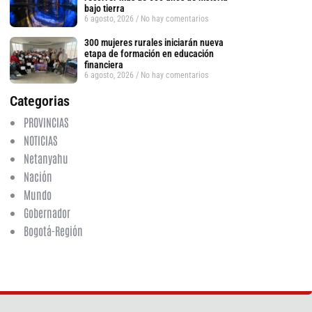
bajo tierra
6 agosto, 2026
No hay comentarios
tsApp
300 mujeres rurales iniciarán nueva
etapa de formación en educación
financiera
6 agosto, 2026
No hay comentarios
Categorias
PROVINCIAS
NOTICIAS
Netanyahu
Nación
Mundo
Gobernador
Bogotá-Región