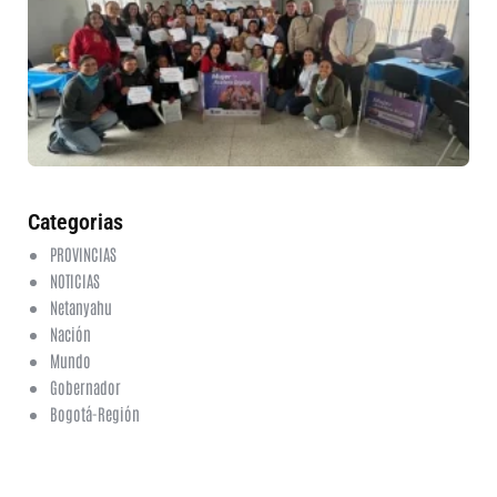
in
nu
et
fo
en
ed
fi
6 a
20
ha
co
Categorias
PROVINCIAS
NOTICIAS
Netanyahu
Nación
Mundo
Gobernador
Bogotá-Región