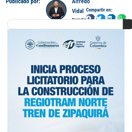
Publicado por:
Alfredo
Compartir en:
Vidal
Facebook
Twitter
LinkedIn
Wha
Periodista
Search