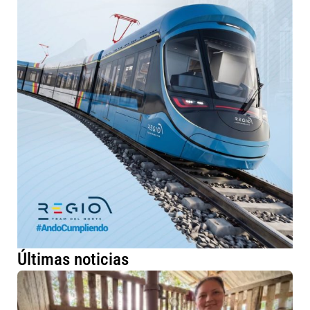
Últimas noticias
Má
fa
ru
me