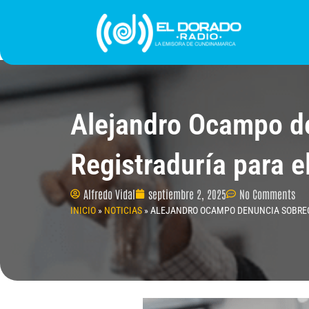
Ir
al
contenido
INICIO
PROGRAMACIÓN
¿QUIÉNES SOMO
Alejandro Ocampo de
Registraduría para 
Alfredo Vidal
septiembre 2, 2025
No Comments
INICIO
»
NOTICIAS
»
ALEJANDRO OCAMPO DENUNCIA SOBRECO