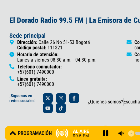
El Dorado Radio 99.5 FM | La Emisora de 
Sede principal
Dirección:
Calle 26 No 51-53 Bogotá
Co
Código postal:
111321
co
Horario de atención:
Co
Lunes a viernes 08:30 a.m. - 04:30 p.m.
no
Teléfono conmutador:
+57(601) 7490000
Línea gratuita:
+57(601) 7490000
X
Y
I
T
F
¡Síguenos en
-
o
n
i
a
redes sociales!
¿Quiénes somos?
Escucha
t
u
s
k
c
w
t
t
t
e
i
u
a
o
b
t
b
g
k
o
t
e
r
o
© 2025 Gobernación de Cundinamarca – Oficina de Prensa y Comun
e
a
k
AL AIRE
PROGRAMACIÓN
r
m
-
99.5 FM