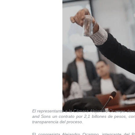
El representante a la Cámara Alejandro Ocampo denu
and Sons un contrato por 2,1 billones de pesos, co
transparencia del proceso.
El congresista Alejandro Ocampo, integrante del Pa