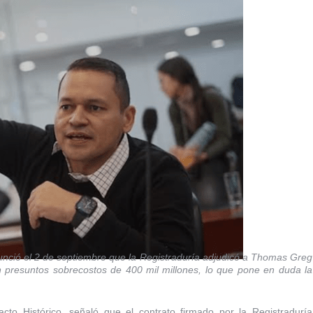
nció el 2 de septiembre que la Registraduría adjudicó a Thomas Greg
n presuntos sobrecostos de 400 mil millones, lo que pone en duda la
cto Histórico, señaló que el contrato firmado por la Registraduría