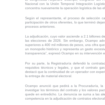
Nacional con la Unión Temporal Integración Logíst
concentra nuevamente la operación logística de las e
Según el representante, el proceso de selección car
participación de otros oferentes, lo que terminó de
procesos anteriores.
La adjudicación, cuyo valor asciende a 2.1 billones de
las elecciones de 2026. Sin embargo, Ocampo advirti
superiores a 400 mil millones de pesos, una cifra que c
un monopolio histórico y representa un gasto excesi
transparencia”, expresó Ocampo en su intervención e
Por su parte, la Registraduría defendió la contrat
requisitos técnicos y legales, y que el contrato gara
destacó que la continuidad de un operador con experie
la entrega de material electoral.
Ocampo anunció que pedirá a la Procuraduría, la 
investigar los términos del contrato y los valores pa
quede en entredicho. La denuncia se suma a las aler
competencia en la adjudicación de contratos electora