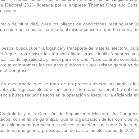
ica Electoral 2026, liderada por la empresa Thomas Greg and Sons,
lecciones.
eció de pluralidad, pues los pliegos de condiciones restringieron la
jando como único postor habilitado al mismo consorcio que ha manejado
 pesos, busca cubrir la logística y transporte de material electoral para
ó que, tras revisar los términos financieros, identificó sobrecostos
alificó de injustificada y lesiva para el erario. “Este contrato consolida
vo que compromete los recursos públicos sin que existan garantías de
n el Congreso.
ación asegurando que se trató de un proceso abierto, ajustado a los
ntiza la logística electoral en todo el territorio nacional. La entidad
ncia busca reducir riesgos en la operación y asegurar la eficiencia en
Contraloría y a la Comisión de Seguimiento Electoral del Congreso
ctados, con el fin de garantizar que la organización de los comicios no
tas planteadas por sectores políticos y académicos sobre la falta de
les, tema que genera preocupación de cara a las elecciones de 2026.