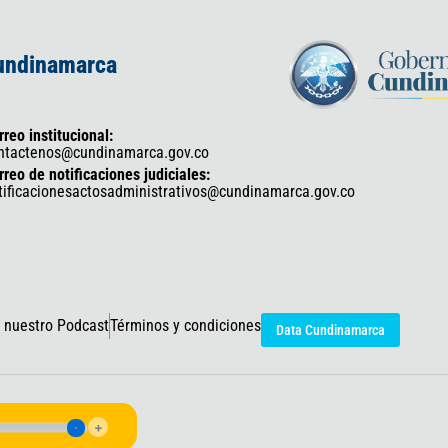
Cundinamarca
rreo institucional:
ntactenos@cundinamarca.gov.co
rreo de notificaciones judiciales:
tificacionesactosadministrativos@cundinamarca.gov.co
 nuestro Podcast
Términos y condiciones
Data Cundinamarca
icaciones