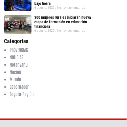
bajo tierra
6 agosto, 2026
No hay comentarios
300 mujeres rurales iniciarán nueva
tsApp
etapa de formación en educación
financiera
6 agosto, 2026
No hay comentarios
Categorias
PROVINCIAS
NOTICIAS
Netanyahu
Nación
Mundo
Gobernador
Bogotá-Región