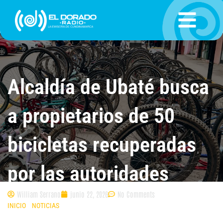
Ir
al
contenido
Alcaldía de Ubaté busca
a propietarios de 50
bicicletas recuperadas
por las autoridades
William Serrano
junio 22, 2026
No Comments
INICIO
»
NOTICIAS
»
ALCALDÍA DE UBATÉ BUSCA A PROPIETARIOS DE 50
BICICLETAS RECUPERADAS POR LAS AUTORIDADES