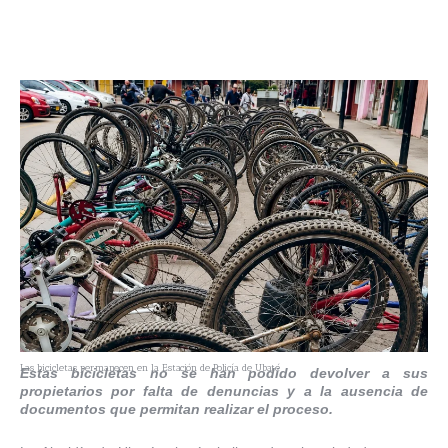
Las bicicletas permanecen en la Estación de Policía de Ubaté
Estas bicicletas no se han podido devolver a sus
propietarios por falta de denuncias y a la ausencia de
documentos que permitan realizar el proceso.