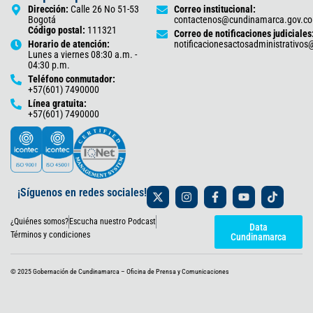
Dirección:
Calle 26 No 51-53
Correo institucional:
Bogotá
contactenos@cundinamarca.gov.co
Código postal:
111321
Correo de notificaciones judiciales
Horario de atención:
notificacionesactosadministrativo
Lunes a viernes 08:30 a.m. -
04:30 p.m.
Teléfono conmutador:
+57(601) 7490000
Línea gratuita:
+57(601) 7490000
X
I
F
Y
T
¡Síguenos en redes sociales!
-
n
a
o
i
t
s
c
u
k
¿Quiénes somos?
Escucha nuestro Podcast
w
t
e
t
t
Data
i
a
b
u
o
Términos y condiciones
Cundinamarca
t
g
o
b
k
t
r
o
e
e
a
k
© 2025 Gobernación de Cundinamarca – Oficina de Prensa y Comunicaciones
r
m
-
f