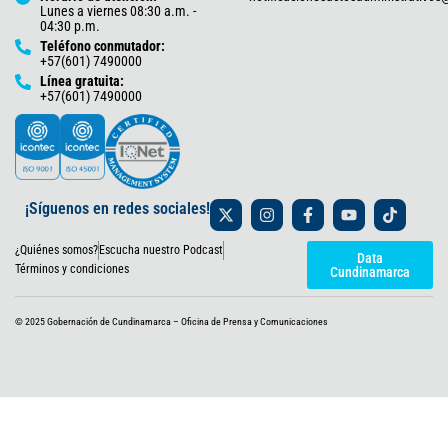
Lunes a viernes 08:30 a.m. -
04:30 p.m.
Teléfono conmutador:
+57(601) 7490000
Línea gratuita:
+57(601) 7490000
X
I
F
Y
T
¡Síguenos en redes sociales!
-
n
a
o
i
t
s
c
u
k
¿Quiénes somos?
Escucha nuestro Podcast
w
t
e
t
t
Data
i
a
b
u
o
Términos y condiciones
Cundinamarca
t
g
o
b
k
t
r
o
e
e
a
k
© 2025 Gobernación de Cundinamarca – Oficina de Prensa y Comunicaciones
r
m
-
f