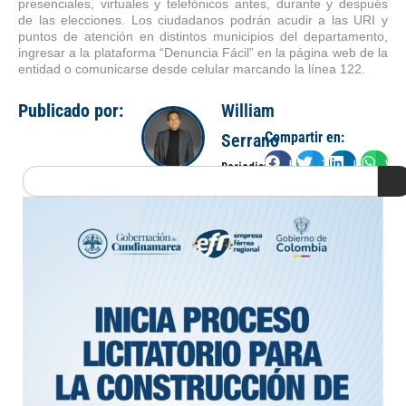
presenciales, virtuales y telefónicos antes, durante y después
de las elecciones. Los ciudadanos podrán acudir a las URI y
puntos de atención en distintos municipios del departamento,
ingresar a la plataforma “Denuncia Fácil” en la página web de la
entidad o comunicarse desde celular marcando la línea 122.
Publicado por:
William
Compartir en:
Serrano
Facebook
Twitter
LinkedIn
Wha
Periodista
Search