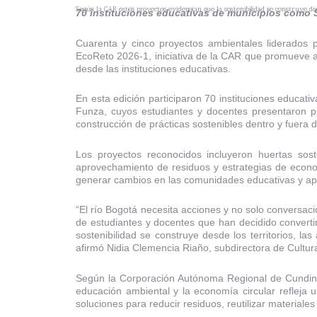
Según la CAR estos proyectos evidencian que la sostenibilidad se construye des
70 instituciones educativas de municipios como So
Cuarenta y cinco proyectos ambientales liderados
EcoReto 2026-1, iniciativa de la CAR que promueve a
desde las instituciones educativas.
En esta edición participaron 70 instituciones educati
Funza, cuyos estudiantes y docentes presentaron pr
construcción de prácticas sostenibles dentro y fuera d
Los proyectos reconocidos incluyeron huertas sost
aprovechamiento de residuos y estrategias de econom
generar cambios en las comunidades educativas y apor
“El río Bogotá necesita acciones y no solo conversac
de estudiantes y docentes que han decidido converti
sostenibilidad se construye desde los territorios, l
afirmó Nidia Clemencia Riaño, subdirectora de Cultu
Según la Corporación Autónoma Regional de Cundinam
educación ambiental y la economía circular refleja 
soluciones para reducir residuos, reutilizar materiale