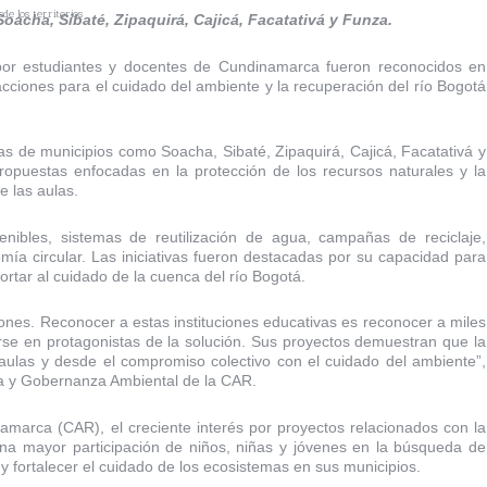
de los territorios
acha, Sibaté, Zipaquirá, Cajicá, Facatativá y Funza.
 por estudiantes y docentes de Cundinamarca fueron reconocidos en
cciones para el cuidado del ambiente y la recuperación del río Bogotá
vas de municipios como Soacha, Sibaté, Zipaquirá, Cajicá, Facatativá y
opuestas enfocadas en la protección de los recursos naturales y la
e las aulas.
enibles, sistemas de reutilización de agua, campañas de reciclaje,
ía circular. Las iniciativas fueron destacadas por su capacidad para
tar al cuidado de la cuenca del río Bogotá.
iones. Reconocer a estas instituciones educativas es reconocer a miles
rse en protagonistas de la solución. Sus proyectos demuestran que la
as aulas y desde el compromiso colectivo con el cuidado del ambiente”,
ra y Gobernanza Ambiental de la CAR.
arca (CAR), el creciente interés por proyectos relacionados con la
una mayor participación de niños, niñas y jóvenes en la búsqueda de
s y fortalecer el cuidado de los ecosistemas en sus municipios.