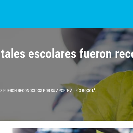
S?
NOTICIAS
COLOMBIA
BOGOTÁ
INTERNACIONAL
PROVINCIAS
tales escolares fueron rec
S FUERON RECONOCIDOS POR SU APORTE AL RÍO BOGOTÁ