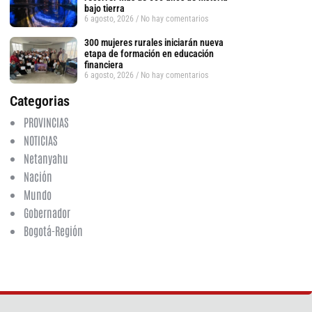
bajo tierra
6 agosto, 2026
No hay comentarios
300 mujeres rurales iniciarán nueva
etapa de formación en educación
financiera
6 agosto, 2026
No hay comentarios
Categorias
PROVINCIAS
tsApp
NOTICIAS
Netanyahu
Nación
Mundo
Gobernador
Bogotá-Región