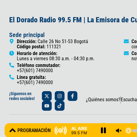
El Dorado Radio 99.5 FM | La Emisora de 
Sede principal
Dirección:
Calle 26 No 51-53 Bogotá
Co
Código postal:
111321
co
Horario de atención:
Co
Lunes a viernes 08:30 a.m. - 04:30 p.m.
no
Teléfono conmutador:
+57(601) 7490000
Línea gratuita:
+57(601) 7490000
X
Y
I
T
F
¡Síguenos en
-
o
n
i
a
redes sociales!
¿Quiénes somos?
Escucha
t
u
s
k
c
w
t
t
t
e
i
u
a
o
b
t
b
g
k
o
t
e
r
o
© 2025 Gobernación de Cundinamarca – Oficina de Prensa y Comun
e
a
k
AL AIRE
PROGRAMACIÓN
r
m
-
99.5 FM