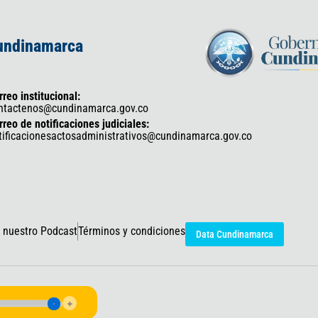
Cundinamarca
rreo institucional:
ntactenos@cundinamarca.gov.co
rreo de notificaciones judiciales:
tificacionesactosadministrativos@cundinamarca.gov.co
 nuestro Podcast
Términos y condiciones
Data Cundinamarca
icaciones