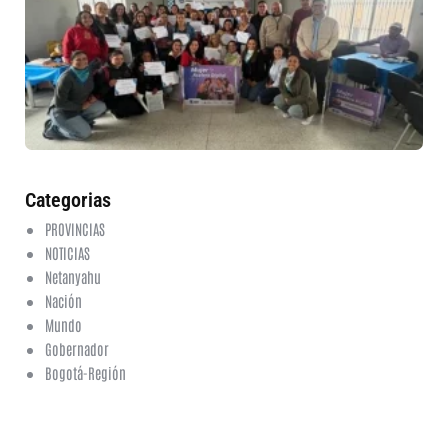
in
nu
et
fo
en
ed
fi
6 a
20
ha
co
Categorias
PROVINCIAS
NOTICIAS
Netanyahu
Nación
Mundo
Gobernador
Bogotá-Región