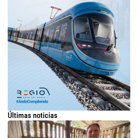
Últimas noticias
Má
fa
ru
me