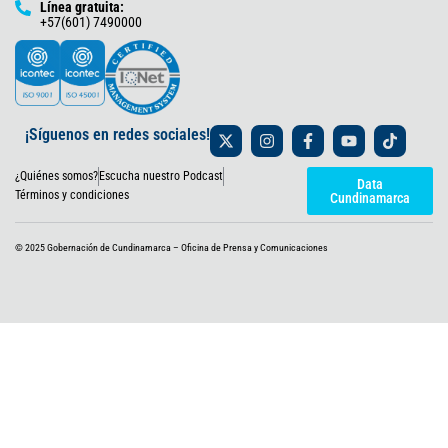
Línea gratuita:
+57(601) 7490000
X
I
F
Y
T
¡Síguenos en redes sociales!
-
n
a
o
i
t
s
c
u
k
¿Quiénes somos?
Escucha nuestro Podcast
w
t
e
t
t
Data
i
a
b
u
o
Términos y condiciones
Cundinamarca
t
g
o
b
k
t
r
o
e
e
a
k
© 2025 Gobernación de Cundinamarca – Oficina de Prensa y Comunicaciones
r
m
-
f