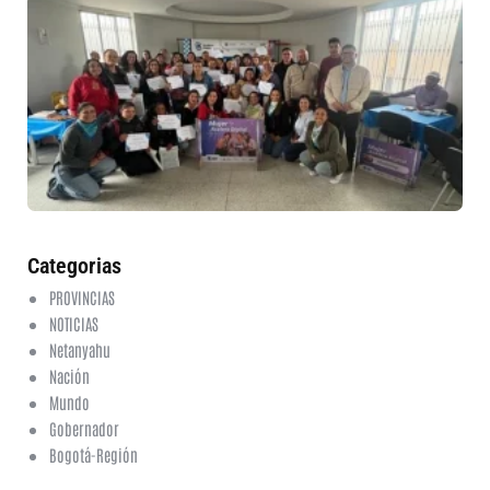
30
mu
ru
in
nu
et
fo
en
ed
fi
6 a
20
ha
co
Categorias
PROVINCIAS
NOTICIAS
Netanyahu
Nación
Mundo
Gobernador
Bogotá-Región