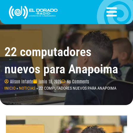
Ir
al
contenido
22 computadores
nuevos para Anapoima
Alison Infante
junio 18, 2025
No Comments
INICIO
»
NOTICIAS
»
22 COMPUTADORES NUEVOS PARA ANAPOIMA