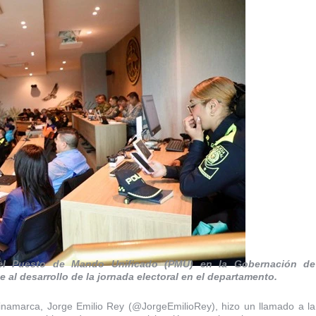
 el Puesto de Mando Unificado (PMU) en la Gobernación de
l desarrollo de la jornada electoral en el departamento.
inamarca, Jorge Emilio Rey (@JorgeEmilioRey), hizo un llamado a la