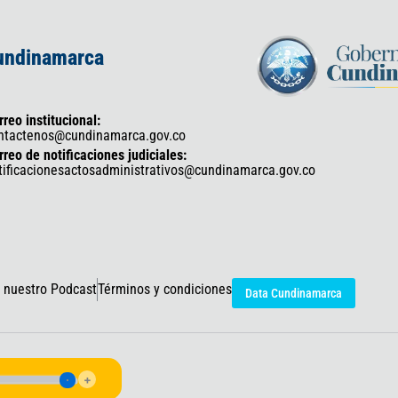
Cundinamarca
rreo institucional:
ntactenos@cundinamarca.gov.co
rreo de notificaciones judiciales:
tificacionesactosadministrativos@cundinamarca.gov.co
 nuestro Podcast
Términos y condiciones
Data Cundinamarca
icaciones