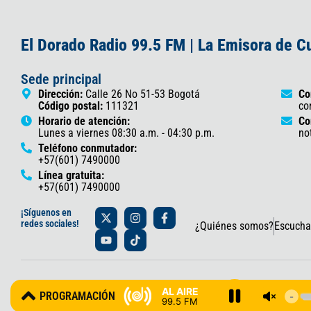
El Dorado Radio 99.5 FM | La Emisora de 
Sede principal
Dirección:
Calle 26 No 51-53 Bogotá
Co
Código postal:
111321
co
Horario de atención:
Co
Lunes a viernes 08:30 a.m. - 04:30 p.m.
no
Teléfono conmutador:
+57(601) 7490000
Línea gratuita:
+57(601) 7490000
X
Y
I
T
F
¡Síguenos en
-
o
n
i
a
redes sociales!
¿Quiénes somos?
Escucha
t
u
s
k
c
w
t
t
t
e
i
u
a
o
b
t
b
g
k
o
t
e
r
o
© 2025 Gobernación de Cundinamarca – Oficina de Prensa y Comun
e
a
k
AL AIRE
PROGRAMACIÓN
r
m
-
99.5 FM