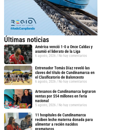
Últimas noticias
América venció 1-0 a Once Caldas y
asumió el liderato de la Liga
6 agosto, 2026
No hay comentarios
Entrenador Tomás Díaz reveló las
claves del título de Cundinamarca en
el Clasificatorio de Baloncesto
6 agosto, 2026
No hay comentarios
Artesanos de Cundinamarca lograron
ventas por $54 millones en feria
nacional
5 agosto, 2026
No hay comentarios
11 hospitales de Cundinamarca
reciben leche materna donada para
alimentar a recién nacidos
prematuros