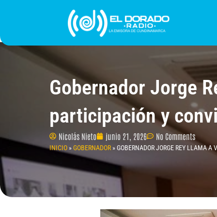
Ir
al
contenido
INICIO
PROGRAMACIÓN
¿QUIÉNES SOMO
Gobernador Jorge Rey
participación y conv
Nicolás Nieto
junio 21, 2026
No Comments
INICIO
»
GOBERNADOR
»
GOBERNADOR JORGE REY LLAMA A V