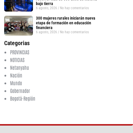
bajo tierra
6 agosto, 2026
No hay comentarios
300 mujeres rurales iniciarán nueva
etapa de formación en educación
financiera
6 agosto, 2026
No hay comentarios
Categorias
tsApp
PROVINCIAS
NOTICIAS
Netanyahu
Nación
Mundo
Gobernador
Bogotá-Región