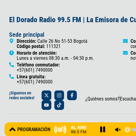
El Dorado Radio 99.5 FM | La Emisora de 
Sede principal
Dirección:
Calle 26 No 51-53 Bogotá
Co
Código postal:
111321
co
Horario de atención:
Co
Lunes a viernes 08:30 a.m. - 04:30 p.m.
no
Teléfono conmutador:
+57(601) 7490000
Línea gratuita:
+57(601) 7490000
X
Y
I
T
F
¡Síguenos en
-
o
n
i
a
redes sociales!
¿Quiénes somos?
Escucha
t
u
s
k
c
w
t
t
t
e
i
u
a
o
b
t
b
g
k
o
t
e
r
o
© 2025 Gobernación de Cundinamarca – Oficina de Prensa y Comun
e
a
k
AL AIRE
PROGRAMACIÓN
r
m
-
99.5 FM