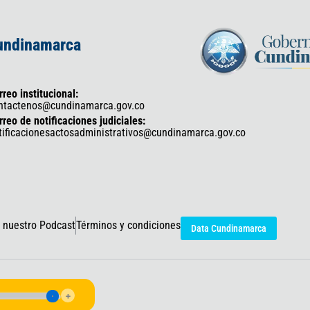
Cundinamarca
rreo institucional:
ntactenos@cundinamarca.gov.co
rreo de notificaciones judiciales:
tificacionesactosadministrativos@cundinamarca.gov.co
 nuestro Podcast
Términos y condiciones
Data Cundinamarca
icaciones