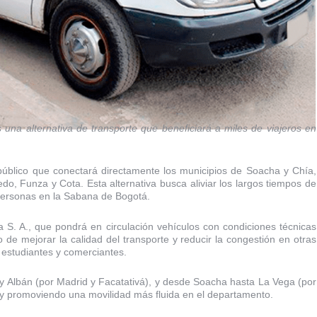
s una alternativa de transporte que beneficiará a miles de viajeros en
público que conectará directamente los municipios de Soacha y Chía,
, Funza y Cota. Esta alternativa busca aliviar los largos tiempos de
personas en la Sabana de Bogotá.
a S. A., que pondrá en circulación vehículos con condiciones técnicas
de mejorar la calidad del transporte y reducir la congestión en otras
 estudiantes y comerciantes.
y Albán (por Madrid y Facatativá), y desde Soacha hasta La Vega (por
l y promoviendo una movilidad más fluida en el departamento.