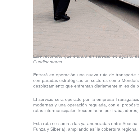
Este recorrido, que entrará en servicio en agosto, e
Cundinamarca.
Entrará en operación una nueva ruta de transporte 
con paradas estratégicas en sectores como Mondoñedo
desplazamiento que enfrentan diariamente miles de 
El servicio será operado por la empresa Transgalaxi
modernas y una operación regulada, con el propósito 
rutas intermunicipales frecuentadas por trabajadores,
Esta ruta se suma a las ya anunciadas entre Soacha 
Funza y Siberia), ampliando así la cobertura regiona