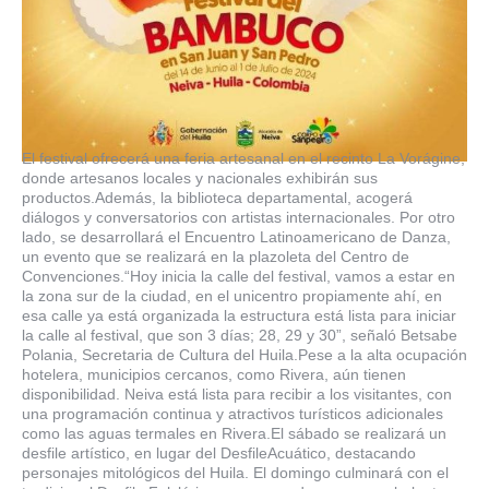
El festival ofrecerá una feria artesanal en el recinto La Vorágine,
donde artesanos locales y nacionales exhibirán sus
productos.Además, la biblioteca departamental, acogerá
diálogos y conversatorios con artistas internacionales. Por otro
lado, se desarrollará el Encuentro Latinoamericano de Danza,
un evento que se realizará en la plazoleta del Centro de
Convenciones.“Hoy inicia la calle del festival, vamos a estar en
la zona sur de la ciudad, en el unicentro propiamente ahí, en
esa calle ya está organizada la estructura está lista para iniciar
la calle al festival, que son 3 días; 28, 29 y 30”, señaló Betsabe
Polania, Secretaria de Cultura del Huila.Pese a la alta ocupación
hotelera, municipios cercanos, como Rivera, aún tienen
disponibilidad. Neiva está lista para recibir a los visitantes, con
una programación continua y atractivos turísticos adicionales
como las aguas termales en Rivera.El sábado se realizará un
desfile artístico, en lugar del DesfileAcuático, destacando
personajes mitológicos del Huila. El domingo culminará con el