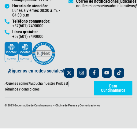
Correo de notificaciones judiciales
Horario de atención:
notificacionesactosadministrativo
Lunes a viernes 08:30 a.m. -
04:30 p.m.
Teléfono conmutador:
+57(601) 7490000
Línea gratuita:
+57(601) 7490000
X
I
F
Y
T
¡Síguenos en redes sociales!
-
n
a
o
i
t
s
c
u
k
¿Quiénes somos?
Escucha nuestro Podcast
w
t
e
t
t
Data
i
a
b
u
o
Términos y condiciones
Cundinamarca
t
g
o
b
k
t
r
o
e
e
a
k
© 2025 Gobernación de Cundinamarca – Oficina de Prensa y Comunicaciones
r
m
-
f