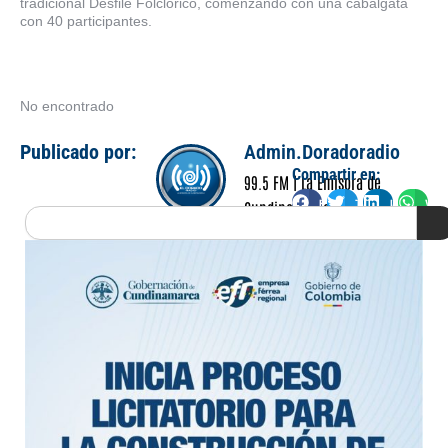
tradicional Desfile Folclórico, comenzando con una cabalgata
con 40 participantes.
No encontrado
Publicado por:
Admin.Doradoradio
Compartir en:
99.5 FM | La Emisora de
Facebook
Twitter
LinkedIn
Wha
Cundinamarca
Search