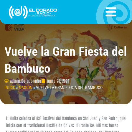
Ir
al
contenido
Vuelve la Gran Fiesta del
Bambuco
Admin.Doradoradio
junio 28, 2024
INICIO
»
NACIÓN
»
VUELVE LA GRAN FIESTA DEL BAMBUCO
El Huila celebra el 63º Festival del Bambuco en San Juan y San Pedro, que
inicia con el tradicional Desfile de Chivas. Durante las últimas horas