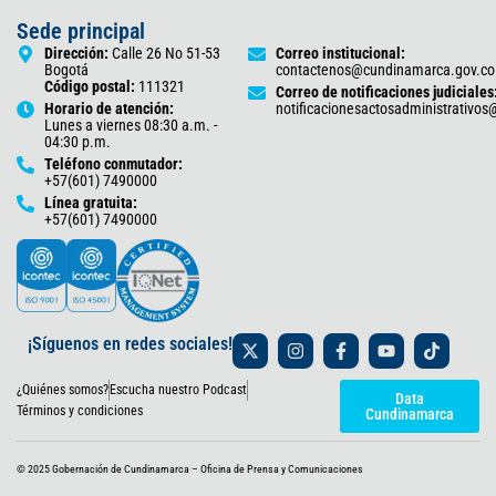
Sede principal
Dirección:
Calle 26 No 51-53
Correo institucional:
Bogotá
contactenos@cundinamarca.gov.co
Código postal:
111321
Correo de notificaciones judiciales
Horario de atención:
notificacionesactosadministrativo
Lunes a viernes 08:30 a.m. -
04:30 p.m.
Teléfono conmutador:
+57(601) 7490000
Línea gratuita:
+57(601) 7490000
X
I
F
Y
T
¡Síguenos en redes sociales!
-
n
a
o
i
t
s
c
u
k
¿Quiénes somos?
Escucha nuestro Podcast
w
t
e
t
t
Data
i
a
b
u
o
Términos y condiciones
Cundinamarca
t
g
o
b
k
t
r
o
e
e
a
k
© 2025 Gobernación de Cundinamarca – Oficina de Prensa y Comunicaciones
r
m
-