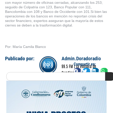
con mayor número de oficinas cerradas, alcanzando los 253;
seguido de Colpatria con 123, Banco Popular con 111,
Bancolombia con 108 y Banco de Occidente con 101.Si bien las
operaciones de los bancos en mención no reportan crisis del
sector financiero, expertos aseguran que la mayoría de estos
cierres se deben a la trasformación digital.
Por: María Camila Blanco
Publicado por:
Admin.Doradoradio
Compartir en:
99.5 FM | La Emisora de
Facebook
Twitter
LinkedIn
Wha
Cundinamarca
Search