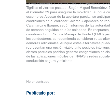
La vía Panamericana entre Calarcá-Cajamarca ha logr
Tigrillos el viernes pasado. Según Miguel Bermúdez, Di
el kilómetro 29 para asegurar la movilidad, aunque c
escombros.A pesar de la apertura parcial, se anticipan 
condiciones en el corredor Calarcá-Cajamarca se rep
Cajamarca e Ibagué, según informes de las autoridades 
de semana seguidas de días soleados. En respuesta, 
coordinando un Plan de Manejo de Unidad (PMU) perm
los conductores, se recomienda considerar rutas alter
demoras adicionales. Aunque estas alternativas puede
representan una opción viable ante posibles interrupcio
cierres parciales podrían generar congestiones adici
de las aplicaciones móviles de INVIAS y redes social
conducción segura y eficiente.
No encontrado
Publicado por: