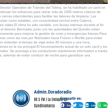
ado reabrir parcialmente después del colapso ocurrido en el Túnel
rector Operativo de Tránsito del Tolima, se ha habilitado un carril en
ontinúan los esfuerzos para retirar más de 1000 metros cúbicos de
cierres intermitentes para facilitar las labores de limpieza. Las
ortan como estables, con conectividad normal entre Calarcá,
viales.El clima ha sido variable, con lluvias intensas durante el fin
el director Bermúdez junto con las autoridades del Quindío están
anente para mejorar la gestión de crisis y emergencias futuras.Para
nas como las vías por Manizales hacia Fresno o Murillo para evitar
n extender el tiempo de viaje entre 40 minutos y una hora,
nes en la vía principal.El funcionamiento actual de un solo carril y los
onales. Se aconseja a los conductores mantenerse informados a través
es, además de evitar conducir de noche para garantizar una
Admin.Doradoradio
Compartir en:
99.5 FM | La Emisora de
Cundinamarca
Facebook
Twitter
LinkedIn
Wha