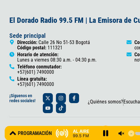
El Dorado Radio 99.5 FM | La Emisora de 
Sede principal
Dirección:
Calle 26 No 51-53 Bogotá
Co
Código postal:
111321
co
Horario de atención:
Co
Lunes a viernes 08:30 a.m. - 04:30 p.m.
no
Teléfono conmutador:
+57(601) 7490000
Línea gratuita:
+57(601) 7490000
X
Y
I
T
F
¡Síguenos en
-
o
n
i
a
redes sociales!
¿Quiénes somos?
Escucha
t
u
s
k
c
w
t
t
t
e
i
u
a
o
b
t
b
g
k
o
t
e
r
o
© 2025 Gobernación de Cundinamarca – Oficina de Prensa y Comun
e
a
k
AL AIRE
PROGRAMACIÓN
r
m
-
99.5 FM