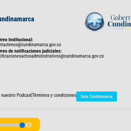
Cundinamarca
rreo institucional:
ntactenos@cundinamarca.gov.co
rreo de notificaciones judiciales:
tificacionesactosadministrativos@cundinamarca.gov.co
 nuestro Podcast
Términos y condiciones
Data Cundinamarca
icaciones