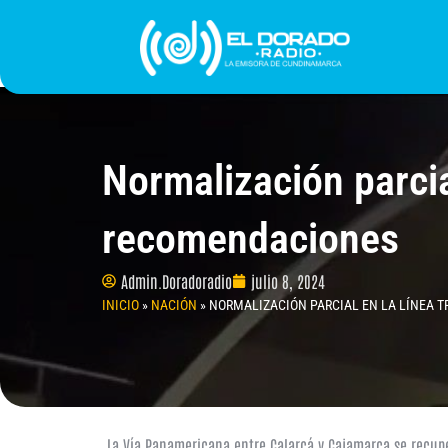
Ir
al
contenido
INICIO
PROGRAMACIÓN
¿QUIÉNES SOMO
Normalización parcia
recomendaciones
Admin.Doradoradio
julio 8, 2024
INICIO
»
NACIÓN
»
NORMALIZACIÓN PARCIAL EN LA LÍNEA 
La Vía Panamericana entre Calarcá y Cajamarca se recupe