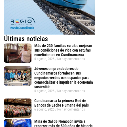
Últimas noticias
Más de 230 familias rurales mejoran
sus condiciones de vida con estufas
ecoeficientes en Cundinamarca
6 agosto, 2026
No hay comentarios
Jóvenes emprendedores de
Cundinamarca fortalecen sus
negocios verdes con espacios para
comercializar e impulsar la economía
sostenible
6 agosto, 2026
No hay comentarios
Cundinamarca la primera Red de
Bancos de Leche Humana del país
6 agosto, 2026
No hay comentarios
Mina de Sal de Nemocón invita a
tsApp
recorrer más de 500 años de historia