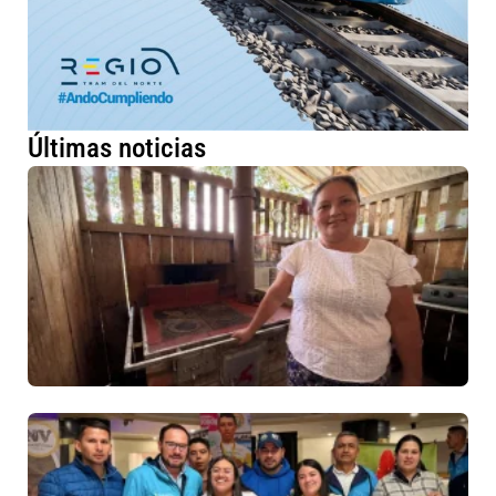
Últimas noticias
Má
fa
ru
me
co
de
es
ec
en
Cu
6 
No
co
Jó
em
de
Cu
fo