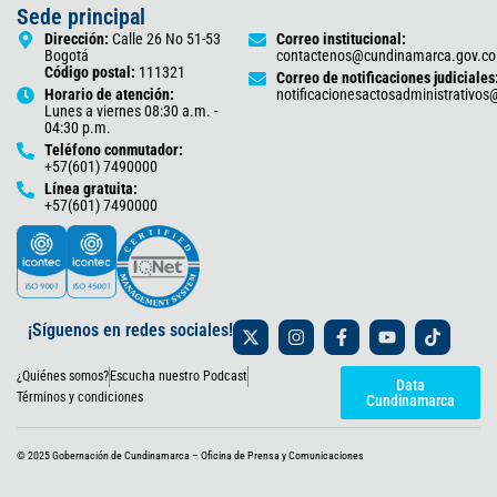
Sede principal
Dirección:
Calle 26 No 51-53
Correo institucional:
Bogotá
contactenos@cundinamarca.gov.co
Código postal:
111321
Correo de notificaciones judiciales
Horario de atención:
notificacionesactosadministrativo
Lunes a viernes 08:30 a.m. -
04:30 p.m.
Teléfono conmutador:
+57(601) 7490000
Línea gratuita:
+57(601) 7490000
X
I
F
Y
T
¡Síguenos en redes sociales!
-
n
a
o
i
t
s
c
u
k
¿Quiénes somos?
Escucha nuestro Podcast
w
t
e
t
t
Data
i
a
b
u
o
Términos y condiciones
Cundinamarca
t
g
o
b
k
t
r
o
e
e
a
k
© 2025 Gobernación de Cundinamarca – Oficina de Prensa y Comunicaciones
r
m
-
f