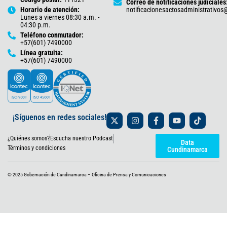
Correo de notificaciones judiciales
Horario de atención:
notificacionesactosadministrativo
Lunes a viernes 08:30 a.m. -
04:30 p.m.
Teléfono conmutador:
+57(601) 7490000
Línea gratuita:
+57(601) 7490000
X
I
F
Y
T
¡Síguenos en redes sociales!
-
n
a
o
i
t
s
c
u
k
¿Quiénes somos?
Escucha nuestro Podcast
w
t
e
t
t
Data
i
a
b
u
o
Términos y condiciones
Cundinamarca
t
g
o
b
k
t
r
o
e
e
a
k
© 2025 Gobernación de Cundinamarca – Oficina de Prensa y Comunicaciones
r
m
-
f