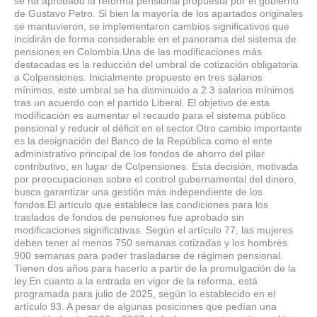
se ha aprobado la reforma pensional propuesta por el gobierno
de Gustavo Petro. Si bien la mayoría de los apartados originales
se mantuvieron, se implementaron cambios significativos que
incidirán de forma considerable en el panorama del sistema de
pensiones en Colombia.Una de las modificaciones más
destacadas es la reducción del umbral de cotización obligatoria
a Colpensiones. Inicialmente propuesto en tres salarios
mínimos, este umbral se ha disminuido a 2.3 salarios mínimos
tras un acuerdo con el partido Liberal. El objetivo de esta
modificación es aumentar el recaudo para el sistema público
pensional y reducir el déficit en el sector.Otro cambio importante
es la designación del Banco de la República como el ente
administrativo principal de los fondos de ahorro del pilar
contributivo, en lugar de Colpensiones. Esta decisión, motivada
por preocupaciones sobre el control gubernamental del dinero,
busca garantizar una gestión más independiente de los
fondos.El artículo que establece las condiciones para los
traslados de fondos de pensiones fue aprobado sin
modificaciones significativas. Según el artículo 77, las mujeres
deben tener al menos 750 semanas cotizadas y los hombres
900 semanas para poder trasladarse de régimen pensional.
Tienen dos años para hacerlo a partir de la promulgación de la
ley.En cuanto a la entrada en vigor de la reforma, está
programada para julio de 2025, según lo establecido en el
artículo 93. A pesar de algunas posiciones que pedían una