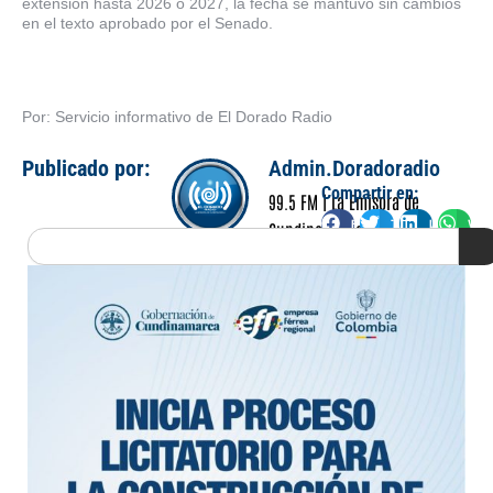
extensión hasta 2026 o 2027, la fecha se mantuvo sin cambios
en el texto aprobado por el Senado.
Por: Servicio informativo de El Dorado Radio
Publicado por:
Admin.Doradoradio
Compartir en:
99.5 FM | La Emisora de
Facebook
Twitter
LinkedIn
Wha
Cundinamarca
Search