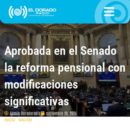
Ir
al
contenido
Aprobada en el Senado
la reforma pensional con
modificaciones
significativas
Admin.Doradoradio
noviembre 28, 2024
INICIO
»
NACIÓN
»
APROBADA EN EL SENADO LA REFORMA PENSIONAL
CON MODIFICACIONES SIGNIFICATIVAS