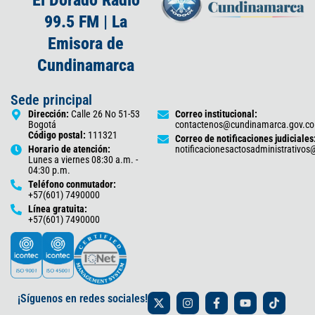
99.5 FM | La
Emisora de
Cundinamarca
Sede principal
Dirección:
Calle 26 No 51-53
Correo institucional:
Bogotá
contactenos@cundinamarca.gov.co
Código postal:
111321
Correo de notificaciones judiciales
Horario de atención:
notificacionesactosadministrativo
Lunes a viernes 08:30 a.m. -
04:30 p.m.
Teléfono conmutador:
+57(601) 7490000
Línea gratuita:
+57(601) 7490000
X
I
F
Y
T
¡Síguenos en redes sociales!
-
n
a
o
i