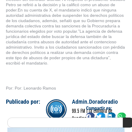
Petro se refirió a la decisión y la calificó como un abuso de
poder.En su cuenta de X, el mandatario indicó que ninguna
autoridad administrativa debe suspender los derechos políticos
de los ciudadanos, además, señaló que su Gobierno prepara
demanda colectiva contra las sanciones de la Procuraduría a
funcionarios elegidos por voto popular.”La agencia de defensa
jurídica del estado debe buscar la defensa también de la
ciudadanía contra abusos de autoridad ante el contencioso
administrativo. Invito a los ciudadanos sancionados con pérdida
de derechos políticos a realizar una demanda común contra
este tipo de abusos de poder propios de una dictadura”,
escribió el mandatario.
Por: Por: Leonardo Ramos
Publicado por:
Admin.Doradoradio
Compartir en:
99.5 FM | La Emisora de
Facebook
Twitter
LinkedIn
Wha
Cundinamarca
Search