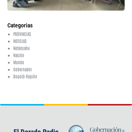
6 a
20
ha
co
Categorias
PROVINCIAS
NOTICIAS
Netanyahu
Nación
Mundo
Gobernador
Bogotá-Región
El Dorado Radio