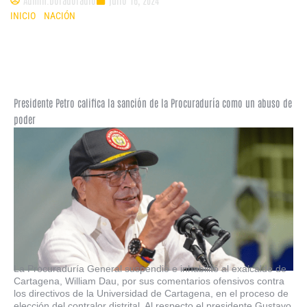
INICIO
»
NACIÓN
»
ANUNCIAN DEMANDA A SANCIONES DE
PROCURADURÍA CONTRA ELEGIDOS POR VOTO POPULAR
Presidente Petro califica la sanción de la Procuraduría como un abuso de
poder
La Procuraduría General suspendió e inhabilitó al exalcalde de
Cartagena, William Dau, por sus comentarios ofensivos contra
los directivos de la Universidad de Cartagena, en el proceso de
elección del contralor distrital. Al respecto el presidente Gustavo