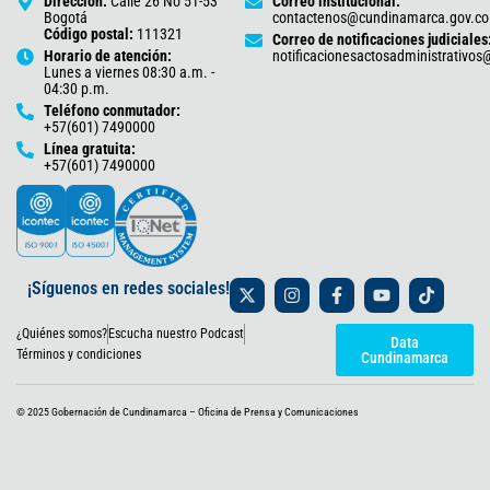
Dirección:
Calle 26 No 51-53
Correo institucional:
Bogotá
contactenos@cundinamarca.gov.co
Código postal:
111321
Correo de notificaciones judiciales
Horario de atención:
notificacionesactosadministrativo
Lunes a viernes 08:30 a.m. -
04:30 p.m.
Teléfono conmutador:
+57(601) 7490000
Línea gratuita:
+57(601) 7490000
X
I
F
Y
T
¡Síguenos en redes sociales!
-
n
a
o
i
t
s
c
u
k
¿Quiénes somos?
Escucha nuestro Podcast
w
t
e
t
t
Data
i
a
b
u
o
Términos y condiciones
Cundinamarca
t
g
o
b
k
t
r
o
e
e
a
k
© 2025 Gobernación de Cundinamarca – Oficina de Prensa y Comunicaciones
r
m
-
f