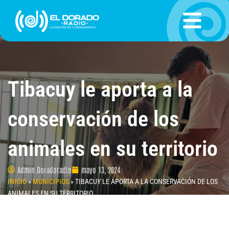
Ir
al
contenido
Tibacuy le aporta a la
conservación de los
animales en su territorio
Admin.Doradoradio
mayo 13, 2024
INICIO
»
MUNICIPIOS
»
TIBACUY LE APORTA A LA CONSERVACIÓN DE LOS
ANIMALES EN SU TERRITORIO