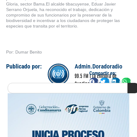
Gloria, sector Bama.El alcalde tibacuyense, Eduar Javier
Serrano Orjuela, ha reconocido el trabajo, dedicación y
compromiso de sus funcionarios por la preservar de la
biodiversidad e incentivar a los ciudadanos de proteger las
especies que transita por el territorio.
Por: Dumar Benito
Publicado por:
Admin.Doradoradio
Compartir en:
99.5 FM | La Emisora de
Facebook
Twitter
LinkedIn
Wha
Cundinamarca
Search