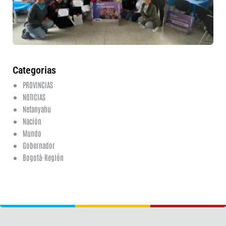
en
ed
fi
6 a
20
ha
co
Categorias
PROVINCIAS
NOTICIAS
Netanyahu
Nación
Mundo
Gobernador
Bogotá-Región