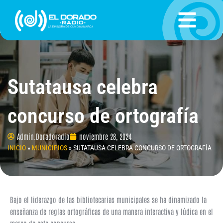
Ir
al
contenido
Sutatausa celebra
concurso de ortografía
Admin.Doradoradio
noviembre 28, 2024
INICIO
»
MUNICIPIOS
»
SUTATAUSA CELEBRA CONCURSO DE ORTOGRAFÍA
Bajo el liderazgo de las bibliotecarias municipales se ha dinamizado la
enseñanza de reglas ortográficas de una manera interactiva y lúdica en el